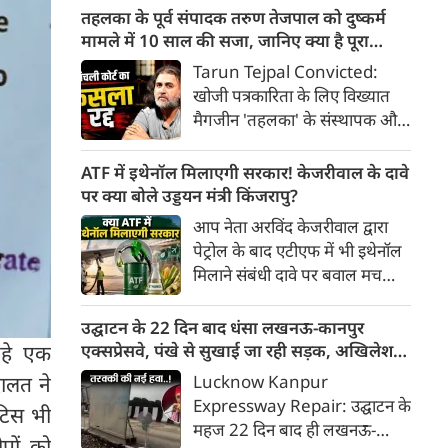
की धारा 376(2)(f), 376(2)(k),
तहलका के पूर्व संपादक तरुण तेजपाल को दुष्कर्म
354A और 354B के तहत दोषी
मामले में 10 साल की सजा, जानिए क्या है पूरा
ठहराया। अदालत ने उन्हें 10 साल
मामला
Tarun Tejpal Convicted:
कैद की सजा सुनाई। वो इस फैसले को
खोजी पत्रकारिता के लिए विख्यात
सुप्रीम कोर्ट में चुनौती देंगे।
मैगजीन 'तहलका' के संस्थापक और
पूर्व एडिटर-इन-चीफ तरुण तेजपाल
को बॉम्बे हाईकोर्ट ने वर्ष 2013 के
ATF में इथेनॉल मिलाएगी सरकार! केजरीवाल के दावे
चर्चित यौन उत्पीड़न मामले में दोषी
पर क्या बोले उड्डयन मंत्री किंजरापु?
करार देते हुए 10 साल की सजा
आप नेता अरविंद केजरीवाल द्वारा
सुनाई है। हाईकोर्ट की गोवा पीठ ने मई
पेट्रोल के बाद एटीएफ में भी इथेनॉल
2021 में निचली अदालत द्वारा
मिलाने संबंधी दावे पर बवाल मच
तेजपाल को बरी किए जाने के फैसले
गया। मोदी सरकार में मंत्री राम मोहन
को पूरी तरह रद्द कर दिया।
नायडू किंजरापु ने इसका खंडन करते
उद्घाटन के 22 दिन बाद धंसा लखनऊ-कानपुर
हुए कहा कि सरकार की एटीएफ में
एक्सप्रेसवे, पंखे से सुखाई जा रही सड़क, अखिलेश
रहे एक
इथेनॉल मिलाने की कोई योजना नहीं
का तंज
Lucknow Kanpur
ालत ने
है।
Expressway Repair: उद्घाटन के
टिस भी
महज 22 दिन बाद ही लखनऊ-
पों को