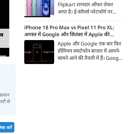
लगातार कयासबाजी का दौर जारी है।
Flipkart शानदार ऑफर लेकर
आया है। ई-कॉमर्स प्लेटफॉर्म पर
iPhone 16 के 128GB मॉडल की
कीमत सीधे डिस्काउंट के बाद
iPhone 18 Pro Max vs Pixel 11 Pro XL:
67,900 रुपए हो गई है। वहीं, अगर
अगस्त में Google और सितंबर में Apple की
ेख
ग्राहक एक्सचेंज ऑफर और चुनिंदा
टक्कर, जानें कौन होगा सबसे दमदार?
Apple और Google एक बार फिर
बैंक कार्ड के डिस्काउंट का फायदा
प्रीमियम स्मार्टफोन बाजार में आमने-
उठाते हैं, तो इस फोन को प्रभावी तौर
सामने आने की तैयारी में हैं। Google
पर सिर्फ 40,612 रुप में खरीदा जा
का नया Pixel 11 Pro XL अगस्त
सकता है।
में लॉन्च होने की उम्मीद है, जबकि
Apple सितंबर में iPhone 18
Pro Max पेश कर सकता है। दोनों
फोन में इस बार बड़े डिजाइन बदलाव
्रकाशन
के बजाय हार्डवेयर और सॉफ्टवेयर में
रों से
कई अहम अपग्रेड देखने को मिल
सकते हैं।
िक करें