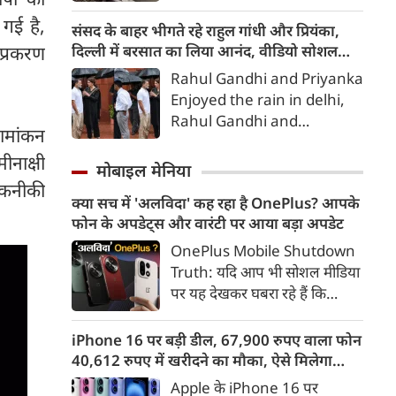
कानपुर एक्सप्रेसवे का 'दम' उखड़ने
 गई है,
लगा है। कुल 8 जगहों पर धंस चुकी
संसद के बाहर भीगते रहे राहुल गांधी और प्रियंका,
इस सड़क की मरम्मत के लिए
दिल्‍ली में बरसात का लिया आनंद, वीडियो सोशल
 प्रकरण
इंजीनियरों ने अब 'हास्यास्पद थेरेपी'
मीडिया में वायरल
Rahul Gandhi and Priyanka
शुरू की है। सड़क को सुखाने के लिए
Enjoyed the rain in delhi,
बड़े-बड़े पंखे लगा दिए गए हैं। इस
Rahul Gandhi and
अनूठे 'तकनीकी चमत्कार' को लेकर
ामांकन
Priyanka, Rahul Gandhi
सपा प्रमुख अखिलेश यादव ने तीखा
ीनाक्षी
and Priyanka got drenched
मोबाइल मेनिया
तंज कसा है,
outside Parliament;
 तकनीकी
क्या सच में 'अलविदा' कह रहा है OnePlus? आपके
enjoyed the rain in Delhi,
फोन के अपडेट्स और वारंटी पर आया बड़ा अपडेट
राहुल गांधी और प्रियंका
OnePlus Mobile Shutdown
Truth: यदि आप भी सोशल मीडिया
पर यह देखकर घबरा रहे हैं कि
"OnePlus मोबाइल बंद हो रहा है",
तो थोड़ा ठहरिए! टेक वर्ल्ड में किसी
iPhone 16 पर बड़ी डील, 67,900 रुपए वाला फोन
समय 'फ्लैगशिप किलर' के नाम से
40,612 रुपए में खरीदने का मौका, ऐसे मिलेगा
मशहूर इस ब्रांड को लेकर इंटरनेट पर
डिस्काउंट
Apple के iPhone 16 पर