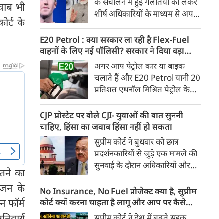
के संचालन में हुई गलतियों को लेकर
जवाब भी
29 अगस्त 2026 को होने वाले
शीर्ष अधिकारियों के माध्यम से अपनी
Ather Annual Community
ोर्ट के
माफी पहुंचाई। सूत्रों ने बताया कि
Day के दौरान भारतीय बाजार में पेश
बैठक के दौरान Meta ने यह भी
E20 Petrol : क्या सरकार ला रही है Flex-Fuel
करेगी।
स्वीकार किया कि कुछ खास तरह के
वाहनों के लिए नई पॉलिसी? सरकार ने दिया बड़ा
कंटेंट को ज्यादा लोगों तक पहुंचाने के
अपडेट
अगर आप पेट्रोल कार या बाइक
लिए बड़ी रकम का भुगतान किया
चलाते हैं और E20 Petrol यानी 20
गया था। सूत्र के मुताबिक, Meta ने
प्रतिशत एथनॉल मिश्रित पेट्रोल के
गलती स्वीकार करते हुए माफी मांगी
इस्तेमाल को लेकर चिंतित हैं, तो
और इस पर अफसोस जताया।
आपके लिए बड़ी खबर है। भारी
CJP प्रोस्टेट पर बोले CJI- युवाओं की बात सुननी
उद्योग मंत्रालय ने स्पष्ट किया है कि
चाहिए, हिंसा का जवाब हिंसा नहीं हो सकता
20 प्रतिशत से अधिक एथनॉल
सुप्रीम कोर्ट ने बुधवार को छात्र
मिश्रित ईंधन पर चलने वाले Flex-
प्रदर्शनकारियों से जुड़े एक मामले की
Fuel वाहनों को बढ़ावा देने के लिए
सुनवाई के दौरान अधिकारियों और
सरकार ने अलग से कोई राष्ट्रीय नीति
ीतने का
सुरक्षा बलों से संयम बरतने की सलाह
नहीं बनाई है। मंत्रालय ने यह भी स्पष्ट
ाजन के
दी। कोर्ट ने कहा कि युवा छात्रों के
No Insurance, No Fuel प्रोजेक्ट क्या है, सुप्रीम
किया कि Flex-Fuel और Electric
विरोध प्रदर्शन के दौरान हिंसा रोकने के
न फॉर्म
कोर्ट क्यों करना चाहता है लागू और आप पर कैसे
Vehicles को प्रोत्साहित करने को
लिए अगर हिंसक तरीके अपनाए गए,
पड़ेगा असर
िवार्य
सुप्रीम कोर्ट ने देश में बढ़ते सड़क
लेकर उसने फिलहाल कोई अलग