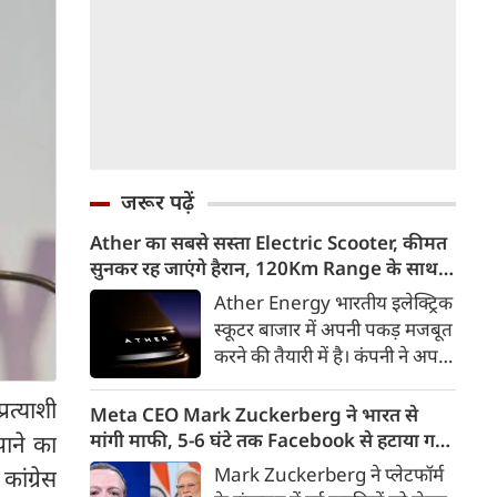
जरूर पढ़ें
Ather का सबसे सस्ता Electric Scooter, कीमत
सुनकर रह जाएंगे हैरान, 120Km Range के साथ
आएगा Konarc
Ather Energy भारतीय इलेक्ट्रिक
स्कूटर बाजार में अपनी पकड़ मजबूत
करने की तैयारी में है। कंपनी ने अपने
नए EL Platform आधारित फैमिली
रत्याशी
इलेक्ट्रिक स्कूटर का पहला वीडियो
Meta CEO Mark Zuckerberg ने भारत से
टीजर जारी कर दिया है। इस नए
मांगी माफी, 5-6 घंटे तक Facebook से हटाया गया
ाने का
इलेक्ट्रिक स्कूटर का नाम Ather
था PM Modi का वीडियो
Mark Zuckerberg ने प्लेटफॉर्म
ांग्रेस
Konarc बताया गया है। कंपनी इसे