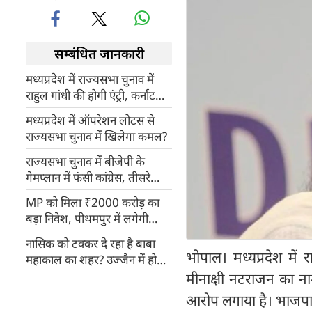
सम्बंधित जानकारी
मध्यप्रदेश में राज्यसभा चुनाव में
राहुल गांधी की होगी एंट्री, कर्नाटक
शिफ्ट किए गए कांग्रेस विधायकों से
मध्यप्रदेश में ऑपरेशन लोटस से
हो सकती है मुलाकात!
राज्यसभा चुनाव में खिलेगा कमल?
राज्यसभा चुनाव में बीजेपी के
गेमप्लान में फंसी कांग्रेस, तीसरे
उम्मीदवार की एंट्री से क्रॉस वोटिंग
MP को मिला ₹2000 करोड़ का
का खतरा
बड़ा निवेश, पीथमपुर में लगेगी
हेलियन ग्रुप की पहली फैक्ट्री,
नासिक को टक्कर दे रहा है बाबा
1000 युवाओं को मिलेगा रोजगार
भोपाल। मध्यप्रदेश में र
महाकाल का शहर? उज्जैन में हो
रही है सेब (Apple) की बंपर खेती,
मीनाक्षी नटराजन का ना
करोड़ों की कमाई का मौका
आरोप लगाया है। भाजपा क