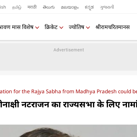
ish
தமிழ்
मराठी
తెలుగు
മലയാളം
ಕನ್ನಡ
ગુજરાતી
श्रावण मास विशेष
क्रिकेट
ज्योतिष
श्रीरामचरितमानस
ion for the Rajya Sabha from Madhya Pradesh could be c
शी मीनाक्षी नटराजन का राज्यसभा के लिए नाम