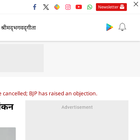
Newsletter
श्रीमद्‍भगवद्‍गीता
ancelled; BJP has raised an objection.
ांकन