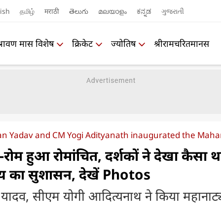
ish
தமிழ்
मराठी
తెలుగు
മലയാളം
ಕನ್ನಡ
ગુજરાતી
श्रावण मास विशेष
क्रिकेट
ज्योतिष
श्रीरामचरितमानस
han Yadav and CM Yogi Adityanath inaugurated the Maha
रोम हुआ रोमांचित, दर्शकों ने देखा कैसा थ
त्य का सुशासन, देखें Photos
ोहन यादव, सीएम योगी आदित्यनाथ ने किया महानाट