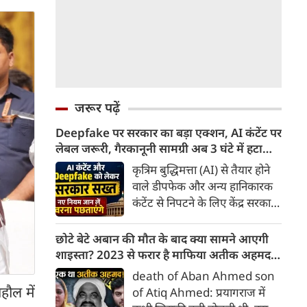
जरूर पढ़ें
Deepfake पर सरकार का बड़ा एक्शन, AI कंटेंट पर
लेबल जरूरी, गैरकानूनी सामग्री अब 3 घंटे में हटानी
होगी, नए नियम जान लें वरना पछताएंगे
कृत्रिम बुद्धिमत्ता (AI) से तैयार होने
वाले डीपफेक और अन्य हानिकारक
कंटेंट से निपटने के लिए केंद्र सरकार
ने नियामक व्यवस्था को और सख्त
किया है। सरकार ने AI से तैयार कंटेंट
छोटे बेटे अबान की मौत के बाद क्या सामने आएगी
पर स्पष्ट लेबल और पहचान योग्य
शाइस्ता? 2023 से फरार है माफिया अतीक अहमद
मेटाडेटा उपलब्ध कराना अनिवार्य
की पत्नी
death of Aban Ahmed son
किया है। साथ ही, सरकारी या
हौल में
of Atiq Ahmed: प्रयागराज में
न्यायालय के आदेश के आधार पर