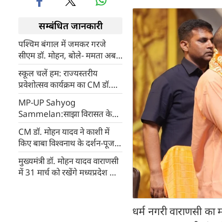
सम्बंधित जानकारी
पश्चिम बंगाल में जमकर गरजे
सीएम डॉ. मोहन, बोले- ममता अब
दीदी नहीं, 'अप्पी' हो गई हैं
स्कूल चलें हम: राज्यस्तरीय
प्रवेशोत्सव कार्यक्रम का CM डॉ.
मोहन यादव ने किया शुभारंभ, बच्चों
MP-UP Sahyog
को किताबें-साइकिलें देकर जीत
Sammelan:साझा विरासत के
लिया दिल
साथ आगे बढ़ रहे मध्यप्रदेश-उत्तर
CM डॉ. मोहन यादव ने काशी में
प्रदेश, सीएम डॉ. यादव ने कहा-
किए बाबा विश्वनाथ के दर्शन-पूजन,
एमपी में निवेश की अनंत संभावनाएं
कहा मध्यप्रदेश-उत्तर प्रदेश मिलकर
मुख्यमंत्री डॉ. मोहन यादव वाराणसी
लिखेंगे विकास की नई इबारत
में 31 मार्च को रखेंगे मध्यप्रदेश का
ओडीओपी मॉडल
धर्म नगरी वाराणसी का 