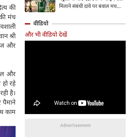
इसके अलावा Redmi Note 17 में
मिलाने संबंधी दावे पर बवाल मच
ित्य की
Corning Gorilla Glass 7i
गया। मोदी सरकार में मंत्री राम मोहन
 की मंच
प्रोटेक्शन, IP65 रेटिंग और मजबूत
नायडू किंजरापु ने इसका खंडन करते
वीडियो
चेसिस जैसे फीचर्स मिलते हैं।
ौरवशाली
हुए कहा कि सरकार की एटीएफ में
और भी वीडियो देखें
ान श्री
इथेनॉल मिलाने की कोई योजना नहीं
है।
राज और
ुशल और
 हो रहे
 रही है।
 पैमाने
साथ काम