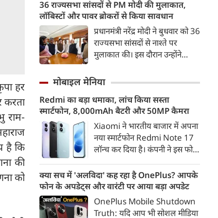
अहमद के कुनबे पर कानून और
36 राज्यसभा सांसदों से PM मोदी की मुलाकात,
कर दी गई है।
किस्मत की दोहरी मार पड़ रही है।
लॉबिस्टों और पावर ब्रोकरों से किया सावधान
जिस झांसी जिले में अप्रैल 2023 में
प्रधानमंत्री नरेंद्र मोदी ने बुधवार को 36
अतीक के एनकाउंटर में मारे गए बेटे
राज्यसभा सांसदों से नाश्ते पर
असद की सांसें थमी थीं, उसी झांसी में
मुलाकात की। इस दौरान उन्होंने
अब उसके छोटे बेटे अबान की भीषण
सांसदों को अपनी जड़ों से जुड़े रहने,
सड़क दुर्घटना में जान चली गई है।
अपने-अपने निर्वाचन क्षेत्रों के लोगों के
मोबाइल मेनिया
ृपा हर
संपर्क में रहने और लॉबिस्टों तथा
Redmi का बड़ा धमाका, लांच किया सस्ता
र करता
पावर ब्रोकरों से दूरी बनाए रखने की
स्मार्टफोन, 8,000mAh बैटरी और 50MP कैमरा
सलाह दी।
भु राम-
Xiaomi ने भारतीय बाजार में अपना
महाराज
नया स्मार्टफोन Redmi Note 17
य है कि
लॉन्च कर दिया है। कंपनी ने इस फोन
गणना की
को TrueColour AMOLED
डिस्प्ले, 8,000mAh की बड़ी बैटरी
क्या सच में 'अलविदा' कह रहा है OnePlus? आपके
णना को
और Qualcomm Snapdragon
फोन के अपडेट्स और वारंटी पर आया बड़ा अपडेट
चिपसेट के साथ पेश किया है। फोन में
OnePlus Mobile Shutdown
50MP का मेन कैमरा दिया गया है।
Truth: यदि आप भी सोशल मीडिया