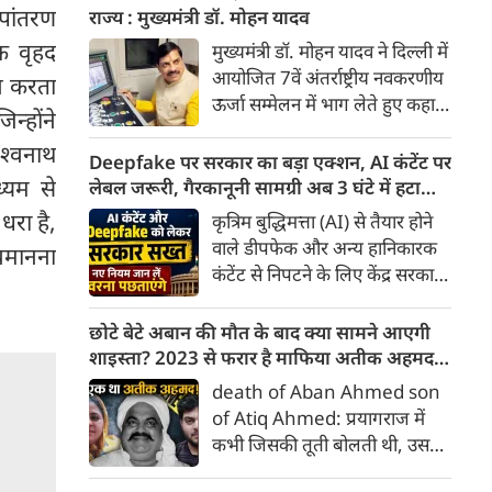
कंट्रीब्यूशन रेगुलेशन एक्ट' (FCRA)
ूपांतरण
राज्य : मुख्यमंत्री डॉ. मोहन यादव
एक बार फिर बड़े बदलावों को लेकर
क वृहद
मुख्यमंत्री डॉ. मोहन यादव ने दिल्ली में
सुर्खियों में है। केंद्र सरकार द्वारा लाए
आयोजित 7वें अंतर्राष्ट्रीय नवकरणीय
दन करता
गए FCRA संशोधन बिल 2026 ने न
ऊर्जा सम्मेलन में भाग लेते हुए कहा
िन्होंने
केवल देश के भीतर, बल्कि सात
कि मध्यप्रदेश वर्ष 2030 तक देश के
समंदर पार अमेरिका तक में सियासी
िश्वनाथ
500 गीगा वॉट गैर-जीवाश्म ऊर्जा
Deepfake पर सरकार का बड़ा एक्शन, AI कंटेंट पर
हलचल बढ़ा दी है।
क्षमता के राष्ट्रीय लक्ष्य की प्राप्ति के
्यम से
लेबल जरूरी, गैरकानूनी सामग्री अब 3 घंटे में हटानी
लिए पूरी प्रतिबद्धता के साथ कार्य कर
होगी, नए नियम जान लें वरना पछताएंगे
धरा है,
कृत्रिम बुद्धिमत्ता (AI) से तैयार होने
रहा है। उन्होंने कहा कि राज्य
वाले डीपफेक और अन्य हानिकारक
वमानना
नवकरणीय ऊर्जा, ऊर्जा भंडारण तथा
कंटेंट से निपटने के लिए केंद्र सरकार
हरित औद्योगिक विकास के क्षेत्र में
ने नियामक व्यवस्था को और सख्त
तेजी से आगे बढ़ रहा है। म.प्र. आज
किया है। सरकार ने AI से तैयार कंटेंट
छोटे बेटे अबान की मौत के बाद क्या सामने आएगी
देश के अग्रणी राज्यों में अपनी विशिष्ट
पर स्पष्ट लेबल और पहचान योग्य
शाइस्ता? 2023 से फरार है माफिया अतीक अहमद
पहचान बना चुका है।
मेटाडेटा उपलब्ध कराना अनिवार्य
की पत्नी
death of Aban Ahmed son
किया है। साथ ही, सरकारी या
of Atiq Ahmed: प्रयागराज में
न्यायालय के आदेश के आधार पर
कभी जिसकी तूती बोलती थी, उस
गैरकानूनी जानकारी हटाने की
पूर्व सांसद और माफिया अतीक
समयसीमा 36 घंटे से घटाकर 3 घंटे