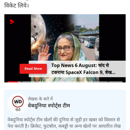
विकेट लिये।
Top News 6 August: चांद से
Read More
टकराया SpaceX Falcon 9, शेख
हसीना की घर वापसी का ऐलान, MP में बस
किराया बढ़ा
लेखक के बारे में
वेबदुनिया स्पोर्ट्स टीम
वेबदुनिया स्पोर्ट्स टीम खेलों की दुनिया से जुड़ी हर खबर को विस्तार से
पेश करती है। क्रिकेट, फुटबॉल, कबड्डी या अन्य खेलों पर आधारित लेख