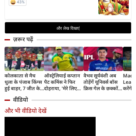
ज़रूर पढ़ें
कोलकाता से मैच
ऑस्ट्रेलियाई कप्तान
वैभव सूर्यवंशी अब
Madh
धुला के पंजाब किंग्स
पैट कमिंस ने फिर
तोड़ेंगें यूनिवर्स बॉस
Leagu
हुई बाहर, 7 जीत के
दोहराया, 'मेरे लिए
क्रिस गेल के छक्कों
करेंगे
बाद 6 हार
देश पहले IPL बाद में'
का रिकॉर्ड
शामिल 
वीडियो
टीम में
और भी वीडियो देखें