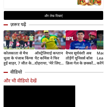
ज़रूर पढ़ें
कोलकाता से मैच
ऑस्ट्रेलियाई कप्तान
वैभव सूर्यवंशी अब
Madh
धुला के पंजाब किंग्स
पैट कमिंस ने फिर
तोड़ेंगें यूनिवर्स बॉस
Leagu
हुई बाहर, 7 जीत के
दोहराया, 'मेरे लिए
क्रिस गेल के छक्कों
करेंगे
बाद 6 हार
देश पहले IPL बाद में'
का रिकॉर्ड
शामिल 
वीडियो
टीम में
और भी वीडियो देखें