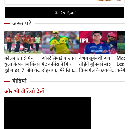
ज़रूर पढ़ें
कोलकाता से मैच
ऑस्ट्रेलियाई कप्तान
वैभव सूर्यवंशी अब
Madh
धुला के पंजाब किंग्स
पैट कमिंस ने फिर
तोड़ेंगें यूनिवर्स बॉस
Leagu
हुई बाहर, 7 जीत के
दोहराया, 'मेरे लिए
क्रिस गेल के छक्कों
करेंगे
बाद 6 हार
देश पहले IPL बाद में'
का रिकॉर्ड
शामिल 
वीडियो
टीम में
और भी वीडियो देखें