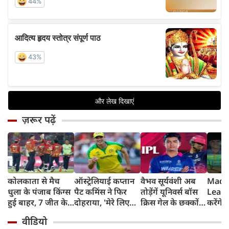
ज़रूर पढ़ें
कोलकाता से मैच
ऑस्ट्रेलियाई कप्तान
वैभव सूर्यवंशी अब
Madh
धुला के पंजाब किंग्स
पैट कमिंस ने फिर
तोड़ेंगें यूनिवर्स बॉस
Leagu
हुई बाहर, 7 जीत के
दोहराया, 'मेरे लिए
क्रिस गेल के छक्कों
करेंगे
बाद 6 हार
देश पहले IPL बाद में'
का रिकॉर्ड
शामिल 
वीडियो
टीम में