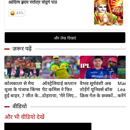
ज़रूर पढ़ें
कोलकाता से मैच
ऑस्ट्रेलियाई कप्तान
वैभव सूर्यवंशी अब
Madh
धुला के पंजाब किंग्स
पैट कमिंस ने फिर
तोड़ेंगें यूनिवर्स बॉस
Leagu
हुई बाहर, 7 जीत के
दोहराया, 'मेरे लिए
क्रिस गेल के छक्कों
करेंगे
बाद 6 हार
देश पहले IPL बाद में'
का रिकॉर्ड
शामिल 
वीडियो
टीम में
और भी वीडियो देखें