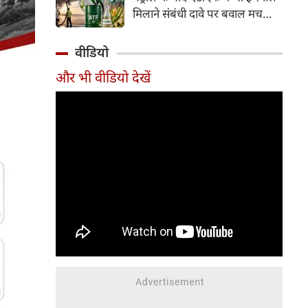
इसके अलावा Redmi Note 17 में
मिलाने संबंधी दावे पर बवाल मच
Corning Gorilla Glass 7i
गया। मोदी सरकार में मंत्री राम मोहन
प्रोटेक्शन, IP65 रेटिंग और मजबूत
नायडू किंजरापु ने इसका खंडन करते
वीडियो
चेसिस जैसे फीचर्स मिलते हैं।
हुए कहा कि सरकार की एटीएफ में
और भी वीडियो देखें
इथेनॉल मिलाने की कोई योजना नहीं
है।