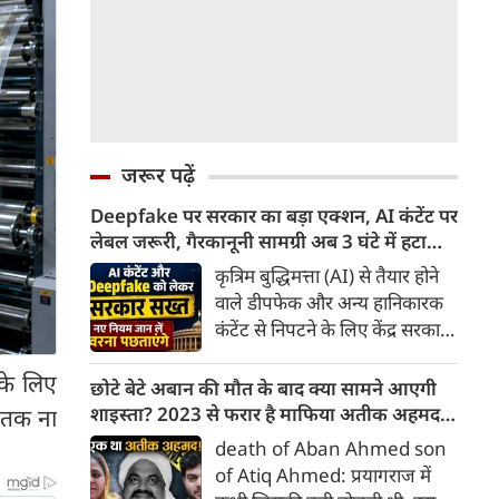
जरूर पढ़ें
Deepfake पर सरकार का बड़ा एक्शन, AI कंटेंट पर
लेबल जरूरी, गैरकानूनी सामग्री अब 3 घंटे में हटानी
होगी, नए नियम जान लें वरना पछताएंगे
कृत्रिम बुद्धिमत्ता (AI) से तैयार होने
वाले डीपफेक और अन्य हानिकारक
कंटेंट से निपटने के लिए केंद्र सरकार
ने नियामक व्यवस्था को और सख्त
 के लिए
किया है। सरकार ने AI से तैयार कंटेंट
छोटे बेटे अबान की मौत के बाद क्या सामने आएगी
पर स्पष्ट लेबल और पहचान योग्य
शाइस्ता? 2023 से फरार है माफिया अतीक अहमद
य तक ना
मेटाडेटा उपलब्ध कराना अनिवार्य
की पत्नी
death of Aban Ahmed son
किया है। साथ ही, सरकारी या
of Atiq Ahmed: प्रयागराज में
न्यायालय के आदेश के आधार पर