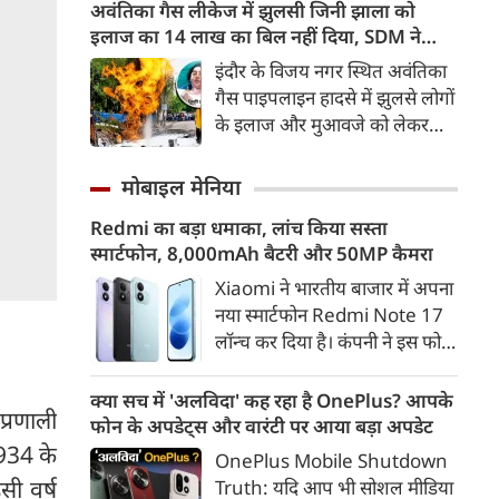
ब्यूरो (CBI) की जांच जैसे-जैसे आगे
अवंतिका गैस लीकेज में झुलसी जिनी झाला को
बढ़ रही है, चौंकाने वाले सच सामने
इलाज का 14 लाख का बिल नहीं दिया, SDM ने
आ रहे हैं। अदालत में दाखिल की गई
हाईकोर्ट में मांगी माफी
इंदौर के विजय नगर स्थित अवंतिका
सीबीआई की चार्जशीट और स्टेटस
गैस पाइपलाइन हादसे में झुलसे लोगों
रिपोर्ट के अनुसार, पेपर चोरी करने के
के इलाज और मुआवजे को लेकर
लिए किसी डिजिटल हैकिंग या
शुक्रवार को हुई सुनवाई में SDM ने
पारंपरिक तरीके का इस्तेमाल नहीं
हाईकोर्ट में माफी मांगी की है।
मोबाइल मेनिया
हुआ था
एसडीएम घनश्‍याम धनगर कोर्ट में इस
Redmi का बड़ा धमाका, लांच किया सस्ता
मामले की सुनवाई के दौरान उपस्‍थित
स्मार्टफोन, 8,000mAh बैटरी और 50MP कैमरा
हुए थे।
Xiaomi ने भारतीय बाजार में अपना
नया स्मार्टफोन Redmi Note 17
लॉन्च कर दिया है। कंपनी ने इस फोन
को TrueColour AMOLED
डिस्प्ले, 8,000mAh की बड़ी बैटरी
क्या सच में 'अलविदा' कह रहा है OnePlus? आपके
 प्रणाली
और Qualcomm Snapdragon
फोन के अपडेट्स और वारंटी पर आया बड़ा अपडेट
चिपसेट के साथ पेश किया है। फोन में
1934 के
OnePlus Mobile Shutdown
50MP का मेन कैमरा दिया गया है।
सी वर्ष
Truth: यदि आप भी सोशल मीडिया