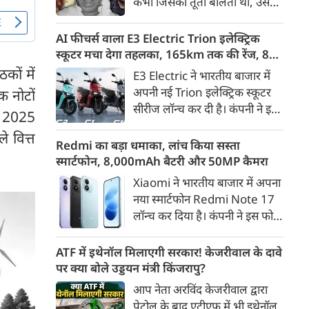
कभी जिसकी तूती बोलती थी, उस
गैरकानूनी जानकारी हटाने की
पूर्व सांसद और माफिया अतीक
समयसीमा 36 घंटे से घटाकर 3 घंटे
अहमद के कुनबे पर कानून और
AI फीचर्स वाला E3 Electric Trion इलेक्ट्रिक
कर दी गई है।
किस्मत की दोहरी मार पड़ रही है।
स्कूटर मचा देगा तहलका, 165km तक की रेंज, 8
जिस झांसी जिले में अप्रैल 2023 में
साल की बैटरी वारंटी, कीमत जानेंगे तो हो जाएंगे
कों में
E3 Electric ने भारतीय बाजार में
अतीक के एनकाउंटर में मारे गए बेटे
हैरान
अपनी नई Trion इलेक्ट्रिक स्कूटर
क नोटों
असद की सांसें थमी थीं, उसी झांसी में
सीरीज लॉन्च कर दी है। कंपनी ने इसे
्ष 2025
अब उसके छोटे बेटे अबान की भीषण
तीन वेरिएंट C1, C1x और C2 में
सड़क दुर्घटना में जान चली गई है।
े वित्त
पेश किया है। Trion की शुरुआती
Redmi का बड़ा धमाका, लांच किया सस्ता
कीमत 99,999 रुपए (एक्स-शोरूम,
स्मार्टफोन, 8,000mAh बैटरी और 50MP कैमरा
बेंगलुरु) रखी गई है। फिलहाल इसकी
Xiaomi ने भारतीय बाजार में अपना
बुकिंग बेंगलुरु के ग्राहकों के लिए
नया स्मार्टफोन Redmi Note 17
कंपनी की आधिकारिक वेबसाइट के
लॉन्च कर दिया है। कंपनी ने इस फोन
जरिए शुरू की गई है। आने वाले समय
को TrueColour AMOLED
में इसे दूसरे शहरों में भी उपलब्ध
डिस्प्ले, 8,000mAh की बड़ी बैटरी
ATF में इथेनॉल मिलाएगी सरकार! केजरीवाल के दावे
कराया जाएगा।
और Qualcomm Snapdragon
पर क्या बोले उड्डयन मंत्री किंजरापु?
चिपसेट के साथ पेश किया है। फोन में
आप नेता अरविंद केजरीवाल द्वारा
50MP का मेन कैमरा दिया गया है।
पेट्रोल के बाद एटीएफ में भी इथेनॉल