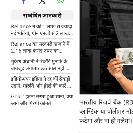
सम्बंधित जानकारी
Reliance ने कीं 1 लाख से ज्यादा
नई भर्तियां, ग्रीन एनर्जी से 2 लाख
रोजगार की उम्मीद
Reliance का सरकारी खजाने में
2.16 लाख करोड़ रुपए का
योगदान, CSR खर्च भी बढ़ा
मुकेश अंबानी ने रिकॉर्ड मुनाफे के
बावजूद लगातार छठे साल नहीं ली
सैलरी
इंडिगो-एयर इंडिया ने रद्द कीं सैकड़ों
उड़ानें, मारुति और हुंडई की कारें भी
जून से होंगी महंगी!
Gold : इतना सस्ता हुआ सोना, क्या
भारतीय रिजर्व बैंक (RB
आगे और गिरेंगी कीमतें
प्लास्टिक या पॉलीमर न
फटेगा और ना ही गलेगा