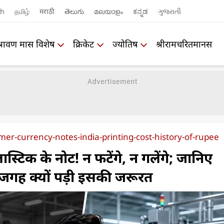
sh
தமிழ்
मराठी
తెలుగు
മലയാളം
ಕನ್ನಡ
ગુજરાતી
श्रावण मास विशेष
क्रिकेट
ज्योतिष
श्रीरामचरितमानस
ymer-currency-notes-india-printing-cost-history-of-rupee
ास्टिक के नोट! न फटेंगे, न गलेंगे; जानिए
 जगह क्यों पड़ी इसकी जरूरत