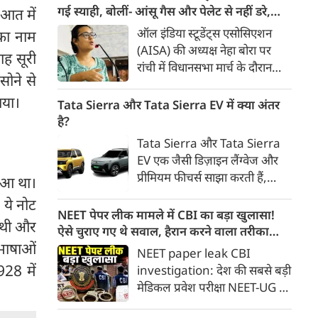
ध्यान देते हैं। आइए जानते हैं कि कार
गई स्याही, बोलीं- आंसू गैस और पेलेट से नहीं डरे,
ुआत में
खरीदते समय किन बातों पर ध्यान
इससे भी नहीं डरेंगे
ऑल इंडिया स्टूडेंट्स एसोसिएशन
का नाम
देना चाहिए।
(AISA) की अध्यक्ष नेहा बोरा पर
ाह सूरी
रांची में विधानसभा मार्च के दौरान
ोने से
स्याही फेंकी गई। उन्होंने कहा कि 20
ाया।
जुलाई को हम पर आंसू गैस के गोले
Tata Sierra और Tata Sierra EV में क्या अंतर
छोड़े गए, पेलेट गन का इस्तेमाल
है?
किया गया; जब हम तब नहीं डरे, तो
Tata Sierra और Tata Sierra
यह मामूली स्याही हमारा क्या बिगाड़
EV एक जैसी डिज़ाइन लैंग्वेज और
लेगी?
प्रीमियम फीचर्स साझा करती हैं,
हुआ था।
लेकिन दोनों का उद्देश्य अलग-अलग
। ये नोट
खरीदारों की जरूरतों को पूरा करना
NEET पेपर लीक मामले में CBI का बड़ा खुलासा!
 थी और
है। एक ओर Sierra पारंपरिक पेट्रोल
ऐसे चुराए गए थे सवाल, हैरान करने वाला तरीका
और डीज़ल पावरट्रेन के साथ आती है,
 भाषाओं
आया सामने
NEET paper leak CBI
वहीं Sierra EV आधुनिक इलेक्ट्रिक
928 में
investigation: देश की सबसे बड़ी
मोबिलिटी और नई तकनीकों पर
मेडिकल प्रवेश परीक्षा NEET-UG के
आधारित है।
पेपर लीक मामले में केंद्रीय अन्वेषण