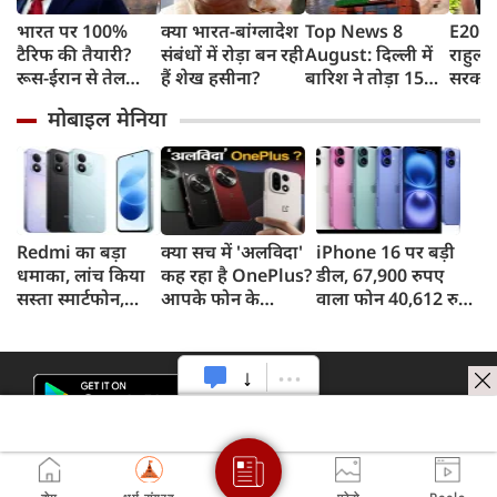
भारत पर 100%
क्या भारत-बांग्लादेश
Top News 8
E20 पे
टैरिफ की तैयारी?
संबंधों में रोड़ा बन रही
August: दिल्ली में
राहुल गा
रूस-ईरान से तेल
हैं शेख हसीना?
बारिश ने तोड़ा 15
सरकार 
खरीद पर अमेरिका
साल का रिकॉर्ड,
कहा- बह
मोबाइल मेनिया
का बड़ा वार, सीनेट में
भारत पर 100%
लोगों क
बिल पास
टैरिफ का खतरा;
रहीं ख
Gen Z पर कंगना का
बताया
यू-टर्न
पटकथ
Redmi का बड़ा
क्या सच में 'अलविदा'
iPhone 16 पर बड़ी
धमाका, लांच किया
कह रहा है OnePlus?
डील, 67,900 रुपए
सस्ता स्मार्टफोन,
आपके फोन के
वाला फोन 40,612 रुपए
8,000mAh बैटरी
अपडेट्स और वारंटी पर
में खरीदने का मौका, ऐसे
और 50MP कैमरा
आया बड़ा अपडेट
मिलेगा डिस्काउंट