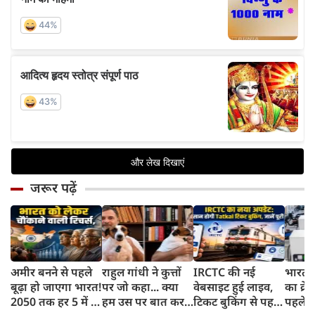
जरूर पढ़ें
अमीर बनने से पहले
राहुल गांधी ने कुत्तों
IRCTC की नई
भारत म
बूढ़ा हो जाएगा भारत!
पर जो कहा... क्या
वेबसाइट हुई लाइव,
का क्रे
2050 तक हर 5 में 1
हम उस पर बात कर
टिकट बुकिंग से पहले
पहले जा