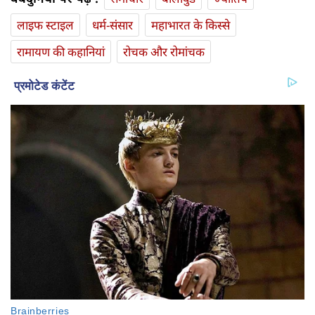
लाइफ स्‍टाइल
धर्म-संसार
महाभारत के किस्से
रामायण की कहानियां
रोचक और रोमांचक