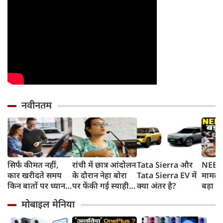
नवीनतम
सिर्फ कीमत नहीं,
रांची में छात्र आंदोलन
Tata Sierra और
NEET 
कार खरीदते समय
के दौरान नेहा बोरा
Tata Sierra EV में
मामले 
किन बातों पर ध्यान
पर फेंकी गई स्याही,
क्या अंतर है?
बड़ा ख
देना चाहिए?
बोलीं- आंसू गैस और
चुराए 
मोबाइल मेनिया
पेलेट से नहीं डरे, इससे
हैरान 
भी नहीं डरेंगे
तरीका