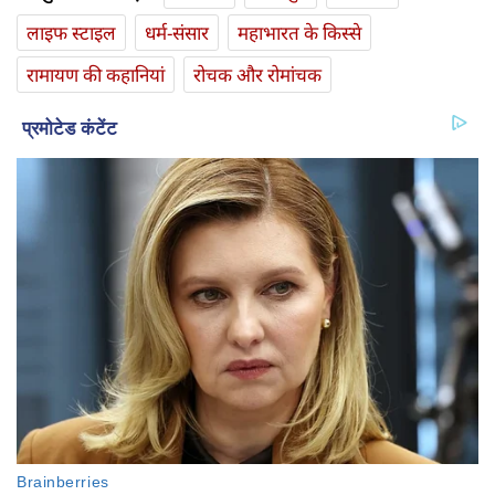
लाइफ स्‍टाइल
धर्म-संसार
महाभारत के किस्से
रामायण की कहानियां
रोचक और रोमांचक