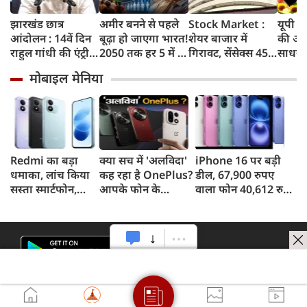
झारखंड छात्र
अमीर बनने से पहले
Stock Market :
यूपी म
आंदोलन : 14वें दिन
बूढ़ा हो जाएगा भारत!
शेयर बाजार में
की आज
राहुल गांधी की एंट्री,
2050 तक हर 5 में 1
गिरावट, सेंसेक्स 455
साधन 
बोले 'एजुकेशन
भारतीय होगा 60
अंक टूटा, निफ्टी में भी
पावरल
मोबाइल मेनिया
सिस्टम कोलैप्स हो
साल से ज्यादा उम्र का
गिरावट
चुका है'
Redmi का बड़ा
क्या सच में 'अलविदा'
iPhone 16 पर बड़ी
धमाका, लांच किया
कह रहा है OnePlus?
डील, 67,900 रुपए
सस्ता स्मार्टफोन,
आपके फोन के
वाला फोन 40,612 रुपए
8,000mAh बैटरी
अपडेट्स और वारंटी पर
में खरीदने का मौका, ऐसे
और 50MP कैमरा
आया बड़ा अपडेट
मिलेगा डिस्काउंट