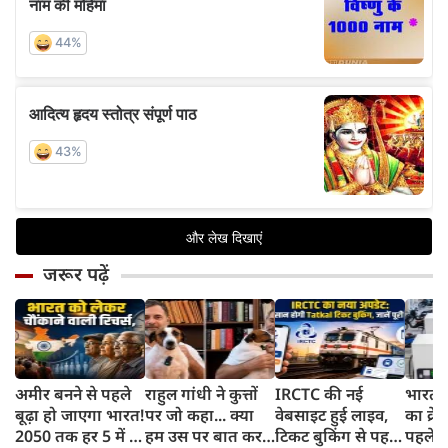
जरूर पढ़ें
अमीर बनने से पहले
राहुल गांधी ने कुत्तों
IRCTC की नई
भारत म
बूढ़ा हो जाएगा भारत!
पर जो कहा... क्या
वेबसाइट हुई लाइव,
का क्रे
2050 तक हर 5 में 1
हम उस पर बात कर
टिकट बुकिंग से पहले
पहले जा