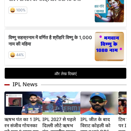
IPL News
ऋषभ पंत का 1 IPL
IPL 2027 से पहले
IPL जीत के बाद
टिम डे
रन संजीव गोयनका
दिल्ली लौटे ऋषभ
विराट कोहली को
पर IC