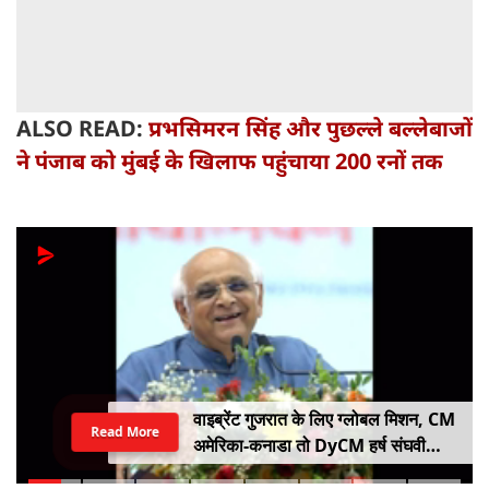
ALSO READ:
प्रभसिमरन सिंह और पुछल्ले बल्लेबाजों
ने पंजाब को मुंबई के खिलाफ पहुंचाया 200 रनों तक
वाइब्रेंट गुजरात के लिए ग्लोबल मिशन, CM
Read More
अमेरिका-कनाडा तो DyCM हर्ष संघवी
संभालेंगे जापान-यूरोप का मोर्चा