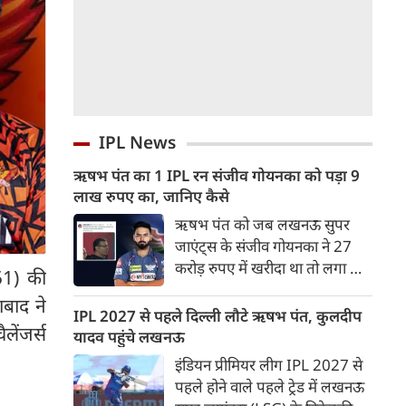
IPL News
ऋषभ पंत का 1 IPL रन संजीव गोयनका को पड़ा 9
लाख रुपए का, जानिए कैसे
ऋषभ पंत को जब लखनऊ सुपर
जाएंट्स के संजीव गोयनका ने 27
करोड़ रुपए में खरीदा था तो लगा था
51) की
वह लखनऊ को नई ऊचाइंयों तक
ाबाद ने
पहुंचाएंग लेकिन उनका खुदका बल्ला
IPL 2027 से पहले दिल्ली लौटे ऋषभ पंत, कुलदीप
लेंजर्स
इतना शांत रहा कि लखनऊ गहराई में
यादव पहुंचे लखनऊ
पहुंच गई।
इंडियन प्रीमियर लीग IPL 2027 से
पहले होने वाले पहले ट्रेड में लखनऊ