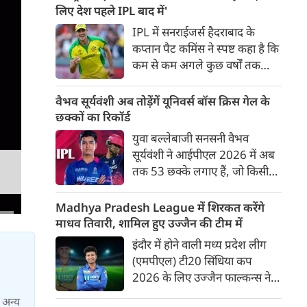
बाद अंतिम मैच वह जरूर जीती
लिए देश पहले IPL बाद में'
लेकिन तब तक उसकी किस्मत
IPL में सनराईजर्स हैदराबाद के
लखनऊ के हाथ लिखी गई थी।
कप्तान पैट कमिंस ने स्पष्ट कहा है कि
कम से कम अगले कुछ वर्षों तक
ऑस्ट्रेलियाई क्रिकेट उनकी पहली
प्राथमिकता होगी। यह बयान उस चर्चा
वैभव सूर्यवंशी अब तोड़ेंगें यूनिवर्स बॉस क्रिस गेल के
के बीच आया है, जिसमें कहा जा रहा
छक्कों का रिकॉर्ड
है कि ऑस्ट्रेलिया के कुछ बड़े खिलाड़ी
युवा बल्लेबाजी सनसनी वैभव
IPL से आगे बढ़कर अन्य फ्रेंचाइजी
सूर्यवंशी ने आईपीएल 2026 में अब
क्रिकेट खेलने के लिए राष्ट्रीय टीम से
तक 53 छक्के लगाए हैं, जो किसी
दूरी बना सकते हैं।
भी बल्लेबाज़ द्वारा किसी भी टी 20
टूर्नामेंट में दूसरे सबसे ज़्यादा हैं। सबसे
Madhya Pradesh League में शिरकत करेंगे
ज़्यादा 59 छक्के क्रिस गेल ने
माधव तिवारी, शामिल हुए उज्जैन की टीम में
आईपीएल 2012 में लगाए थे।
इंदौर में होने वाली मध्य प्रदेश लीग
सूर्यवंशी की नज़रें अब गेल के रिकॉर्ड
(एमपीएल) टी20 सिंधिया कप
पर होंगी।
2026 के लिए उज्जैन फाल्कन्स ने
अपनी टीम की घोषणा कर दी है,
ा अन्य