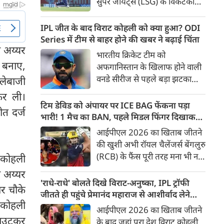
सुपर जायंट्स (LSG) के विकेटकीपर-
बल्लेबाज ऋषभ पंत को उनकी
पुरानी फ़्रैंचाइजी दिल्ली कैपिटल्स
IPL जीत के बाद विराट कोहली को क्या हुआ? ODI
(DC) को वापस भेजने और बदले में
Series में टीम से बाहर होने की खबर ने बढ़ाई चिंता
श अय्यर
भारत के स्पिनर कुलदीप यादव को
भारतीय क्रिकेट टीम को
अपनी टीम में शामिल करने की तैयारी
न बनाए,
अफगानिस्तान के खिलाफ होने वाली
पूरी हो गई है। ट्रेड के तहत रवींद्र
वनडे सीरीज से पहले बड़ा झटका
लेबाजी
जाडेजा के बाद पंत दूसरे बड़े खिलाड़ी
लगा है। कुछ रिपोर्ट्स के मुताबिक
कर ली।
होंगे जिनकी सैलरी कम होगी।
स्टार बल्लेबाज विराट कोहली
टिम डेविड को अंपायर पर ICE BAG फेंकना पड़ा
ीत दर्ज
हैमस्ट्रिंग चोट के चलते पूरी सीरीज से
भारी! 1 मैच का BAN, पहले मिडल फिंगर दिखाकर
बाहर हो गए हैं। यह सीरीज 13 जून
भी फंसे थे
आईपीएल 2026 का खिताब जीतने
से धर्मशाला में शुरू होने जा रही है,
की खुशी अभी रॉयल चैलेंजर्स बेंगलुरु
लेकिन उससे पहले कोहली की
(RCB) के फैंस पूरी तरह मना भी नहीं
 कोहली
अनुपस्थिति ने टीम मैनेजमेंट की
पाए थे कि टीम से जुड़ी एक बड़ी
श अय्यर
चिंताएं बढ़ा दी हैं।
खबर सामने आ गई। RCB के
'राधे-राधे' बोलते दिखे विराट-अनुष्का, IPL ट्रॉफी
ार चौके
विस्फोटक बल्लेबाज टिम डेविड
जीतते ही पहुंचे प्रेमानंद महाराज से आशीर्वाद लेने
ट कोहली
(Tim David) को IPL Code of
[VIDEO]
आईपीएल 2026 का खिताब जीतने
Conduct का उल्लंघन करना भारी
 आउटकर
के बाद जहां पूरा देश विराट कोहली