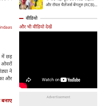
पड़ गया है। फाइनल मुकाबले के
और रॉयल चैलेंजर्स बेंगलुरु (RCB)
दौरान की गई एक हरकत की वजह से
की सफलता का जश्न मना रहा है, वहीं
उन पर न सिर्फ भारी जुर्माना लगाया
विराट और अनुष्का शर्मा ने इस
वीडियो
गया है, बल्कि अगले सीजन के पहले
ऐतिहासिक उपलब्धि के बाद
मैच से भी बाहर कर दिया गया है।
और भी वीडियो देखें
indaas
आध्यात्मिक राह को चुना। ट्रॉफी
जीतने के कुछ ही समय बाद दोनों
वृंदावन पहुंचे और संत प्रेमानंद
महाराज का आशीर्वाद लिया। सोशल
मीडिया पर सामने आए वीडियो और
 में छह
तस्वीरों ने फैंस का ध्यान अपनी ओर
खींच लिया है।
0 ओवरों
ड्या ने
चौका और
फ बनाए