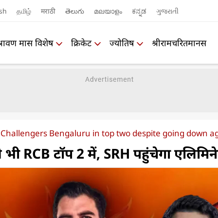
sh
தமிழ்
मराठी
తెలుగు
മലയാളം
ಕನ್ನಡ
ગુજરાતી
श्रावण मास विशेष
क्रिकेट
ज्योतिष
श्रीरामचरितमानस
 Challengers Bengaluru in top two despite going down a
े भी RCB टॉप 2 में, SRH पहुंचेगा एलिमिनेट