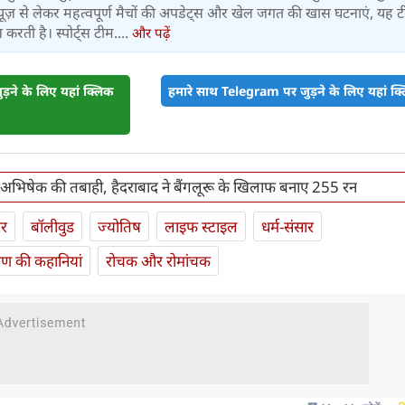
ूज़ से लेकर महत्वपूर्ण मैचों की अपडेट्स और खेल जगत की खास घटनाएं, यह 
करती है। स्पोर्ट्स टीम....
और पढ़ें
़ने के लिए यहां क्लिक
हमारे साथ Telegram पर जुड़ने के लिए यहां क्ल
भिषेक की तबाही, हैदराबाद ने बैंगलूरू के खिलाफ बनाए 255 रन
ार
बॉलीवुड
ज्योतिष
लाइफ स्‍टाइल
धर्म-संसार
यण की कहानियां
रोचक और रोमांचक