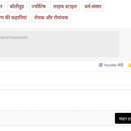
ार
बॉलीवुड
ज्योतिष
लाइफ स्‍टाइल
धर्म-संसार
यण की कहानियां
रोचक और रोमांचक