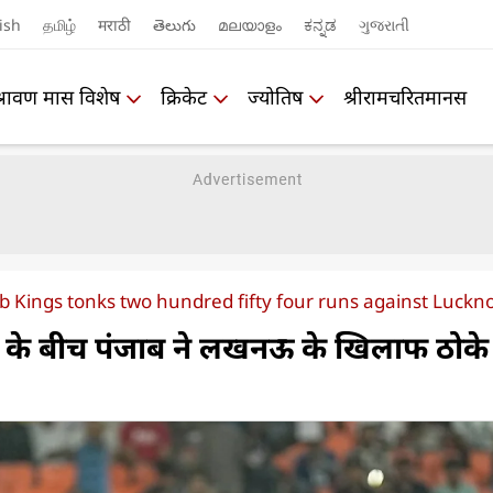
ish
தமிழ்
मराठी
తెలుగు
മലയാളം
ಕನ್ನಡ
ગુજરાતી
श्रावण मास विशेष
क्रिकेट
ज्योतिष
श्रीरामचरितमानस
b Kings tonks two hundred fifty four runs against Luckn
श के बीच पंजाब ने लखनऊ के खिलाफ ठोक