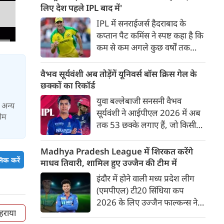
बाद अंतिम मैच वह जरूर जीती
लिए देश पहले IPL बाद में'
लेकिन तब तक उसकी किस्मत
IPL में सनराईजर्स हैदराबाद के
लखनऊ के हाथ लिखी गई थी।
कप्तान पैट कमिंस ने स्पष्ट कहा है कि
कम से कम अगले कुछ वर्षों तक
ऑस्ट्रेलियाई क्रिकेट उनकी पहली
प्राथमिकता होगी। यह बयान उस चर्चा
वैभव सूर्यवंशी अब तोड़ेंगें यूनिवर्स बॉस क्रिस गेल के
के बीच आया है, जिसमें कहा जा रहा
छक्कों का रिकॉर्ड
है कि ऑस्ट्रेलिया के कुछ बड़े खिलाड़ी
युवा बल्लेबाजी सनसनी वैभव
ा अन्य
IPL से आगे बढ़कर अन्य फ्रेंचाइजी
सूर्यवंशी ने आईपीएल 2026 में अब
टीम
क्रिकेट खेलने के लिए राष्ट्रीय टीम से
तक 53 छक्के लगाए हैं, जो किसी
दूरी बना सकते हैं।
भी बल्लेबाज़ द्वारा किसी भी टी 20
टूर्नामेंट में दूसरे सबसे ज़्यादा हैं। सबसे
Madhya Pradesh League में शिरकत करेंगे
ज़्यादा 59 छक्के क्रिस गेल ने
िक करें
माधव तिवारी, शामिल हुए उज्जैन की टीम में
आईपीएल 2012 में लगाए थे।
इंदौर में होने वाली मध्य प्रदेश लीग
सूर्यवंशी की नज़रें अब गेल के रिकॉर्ड
(एमपीएल) टी20 सिंधिया कप
पर होंगी।
2026 के लिए उज्जैन फाल्कन्स ने
हराया
अपनी टीम की घोषणा कर दी है,