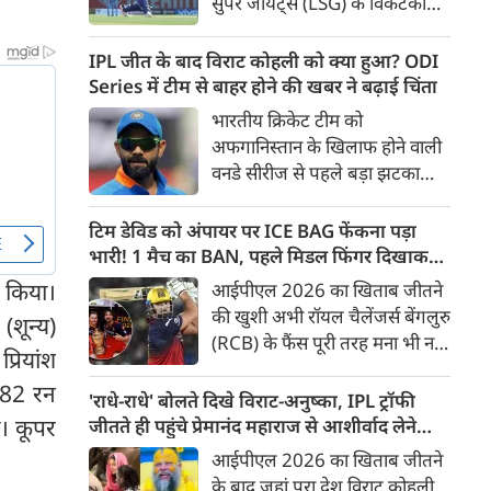
सुपर जायंट्स (LSG) के विकेटकीपर-
बल्लेबाज ऋषभ पंत को उनकी
पुरानी फ़्रैंचाइजी दिल्ली कैपिटल्स
IPL जीत के बाद विराट कोहली को क्या हुआ? ODI
(DC) को वापस भेजने और बदले में
Series में टीम से बाहर होने की खबर ने बढ़ाई चिंता
भारत के स्पिनर कुलदीप यादव को
भारतीय क्रिकेट टीम को
अपनी टीम में शामिल करने की तैयारी
अफगानिस्तान के खिलाफ होने वाली
पूरी हो गई है। ट्रेड के तहत रवींद्र
वनडे सीरीज से पहले बड़ा झटका
जाडेजा के बाद पंत दूसरे बड़े खिलाड़ी
लगा है। कुछ रिपोर्ट्स के मुताबिक
होंगे जिनकी सैलरी कम होगी।
स्टार बल्लेबाज विराट कोहली
टिम डेविड को अंपायर पर ICE BAG फेंकना पड़ा
हैमस्ट्रिंग चोट के चलते पूरी सीरीज से
भारी! 1 मैच का BAN, पहले मिडल फिंगर दिखाकर
बाहर हो गए हैं। यह सीरीज 13 जून
भी फंसे थे
 किया।
आईपीएल 2026 का खिताब जीतने
से धर्मशाला में शुरू होने जा रही है,
की खुशी अभी रॉयल चैलेंजर्स बेंगलुरु
(शून्य)
लेकिन उससे पहले कोहली की
(RCB) के फैंस पूरी तरह मना भी नहीं
अनुपस्थिति ने टीम मैनेजमेंट की
रियांश
पाए थे कि टीम से जुड़ी एक बड़ी
चिंताएं बढ़ा दी हैं।
 182 रन
खबर सामने आ गई। RCB के
'राधे-राधे' बोलते दिखे विराट-अनुष्का, IPL ट्रॉफी
विस्फोटक बल्लेबाज टिम डेविड
ा। कूपर
जीतते ही पहुंचे प्रेमानंद महाराज से आशीर्वाद लेने
(Tim David) को IPL Code of
[VIDEO]
आईपीएल 2026 का खिताब जीतने
Conduct का उल्लंघन करना भारी
के बाद जहां पूरा देश विराट कोहली