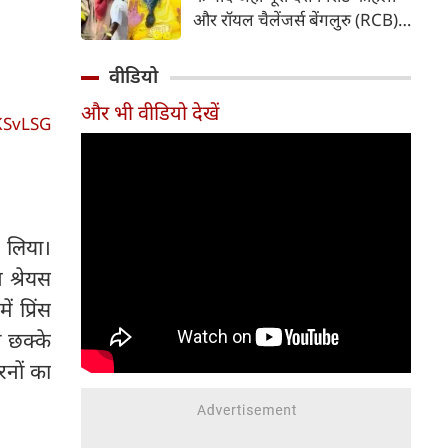
पड़ गया है। फाइनल मुकाबले के
और रॉयल चैलेंजर्स बेंगलुरु (RCB)
दौरान की गई एक हरकत की वजह से
की सफलता का जश्न मना रहा है, वहीं
उन पर न सिर्फ भारी जुर्माना लगाया
विराट और अनुष्का शर्मा ने इस
वीडियो
गया है, बल्कि अगले सीजन के पहले
ऐतिहासिक उपलब्धि के बाद
मैच से भी बाहर कर दिया गया है।
और भी वीडियो देखें
आध्यात्मिक राह को चुना। ट्रॉफी
KSvLSG
जीतने के कुछ ही समय बाद दोनों
वृंदावन पहुंचे और संत प्रेमानंद
महाराज का आशीर्वाद लिया। सोशल
मीडिया पर सामने आए वीडियो और
तस्वीरों ने फैंस का ध्यान अपनी ओर
र लिया।
खींच लिया है।
 श्रेयस
 प्रिंस
 छक्के
रनों का