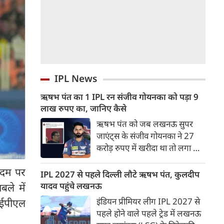
IPL News
ऋषभ पंत का 1 IPL रन संजीव गोयनका को पड़ा 9
लाख रुपए का, जानिए कैसे
ऋषभ पंत को जब लखनऊ सुपर
जाएंट्स के संजीव गोयनका ने 27
करोड़ रुपए में खरीदा था तो लगा था
वह लखनऊ को नई ऊचाइंयों तक
 दम पर
पहुंचाएंग लेकिन उनका खुदका बल्ला
IPL 2027 से पहले दिल्ली लौटे ऋषभ पंत, कुलदीप
इतना शांत रहा कि लखनऊ गहराई में
यादव पहुंचे लखनऊ
ले में
पहुंच गई।
इंडियन प्रीमियर लीग IPL 2027 से
आईपीएल
पहले होने वाले पहले ट्रेड में लखनऊ