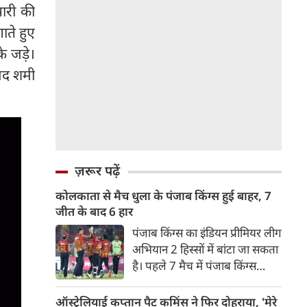
पारी की
ाते हुए
े जड़े।
्मद शमी
ज़रूर पढ़ें
कोलकाता से मैच धुला के पंजाब किंग्स हुई बाहर, 7
जीत के बाद 6 हार
पंजाब किंग्स का इंडियन प्रीमियर लीग
अभियान 2 हिस्सों में बांटा जा सकता
है। पहले 7 मैच में पंजाब किंग्स
अविजित रही अगले 6 मुकाबले में
उसे हार का सामना करना पड़ा इसके
ऑस्ट्रेलियाई कप्तान पैट कमिंस ने फिर दोहराया, 'मेरे