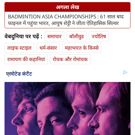
अगला लेख
BADMINTION ASIA CHAMPIONSHIPS : 61 साल बाद
फाइनल में पहुंचा भारत, आयुष शेट्टी ने जीता ऐतिहासिक सिल्वर
वेबदुनिया पर पढ़ें :
समाचार
बॉलीवुड
ज्योतिष
लाइफ स्‍टाइल
धर्म-संसार
महाभारत के किस्से
रामायण की कहानियां
रोचक और रोमांचक