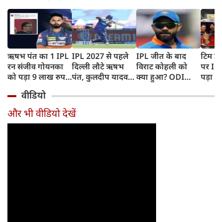
ऋषभ पंत का 1 IPL
IPL 2027 से पहले
IPL जीत के बाद
टिम डे
रन संजीव गोयनका
दिल्ली लौटे ऋषभ
विराट कोहली को
पर IC
को पड़ा 9 लाख रुपए
पंत, कुलदीप यादव
क्या हुआ? ODI
पड़ा भ
का, जानिए कैसे
पहुंचे लखनऊ
Series में टीम से
BAN, 
वीडियो
बाहर होने की खबर ने
फिंगर
बढ़ाई चिंता
फंसे थे
और भी वीडियो देखें