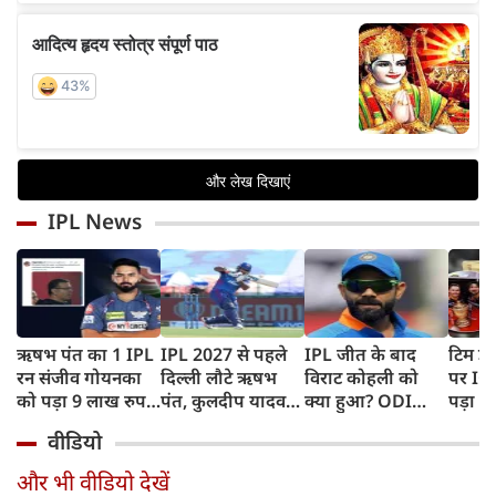
IPL News
ऋषभ पंत का 1 IPL
IPL 2027 से पहले
IPL जीत के बाद
टिम डे
रन संजीव गोयनका
दिल्ली लौटे ऋषभ
विराट कोहली को
पर IC
को पड़ा 9 लाख रुपए
पंत, कुलदीप यादव
क्या हुआ? ODI
पड़ा भ
का, जानिए कैसे
पहुंचे लखनऊ
Series में टीम से
BAN, 
वीडियो
बाहर होने की खबर ने
फिंगर
बढ़ाई चिंता
फंसे थे
और भी वीडियो देखें