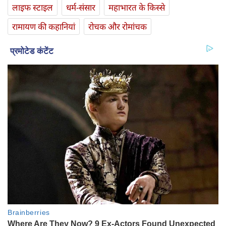
लाइफ स्‍टाइल
धर्म-संसार
महाभारत के किस्से
रामायण की कहानियां
रोचक और रोमांचक