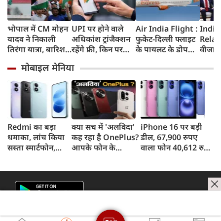
भोपाल में CM मोहन
UPI पर होने वाले
Air India Flight :
India
यादव ने निकाली
अधिकांश ट्रांजैक्शन
फुकेट-दिल्ली फ्लाइट
Relat
तिरंगा यात्रा, बारिश
रहेंगे फ्री, किन पर
के पायलट के डोप
वीजा 
में भी सैकड़ों युवाओं
लगेगा टैक्स, सरकार
टेस्ट पर एयर इंडिया ने
इमिग्रे
मोबाइल मेनिया
ने दिखाया देशभक्ति
ने दिया बड़ा अपडेट
कहा- रिपोर्ट नहीं
अलावा
का जज्बा
मिली, टिप्पणी की
अमेरिक
स्थिति में नहीं
जेडी वें
की चर्च
Redmi का बड़ा
क्या सच में 'अलविदा'
iPhone 16 पर बड़ी
धमाका, लांच किया
कह रहा है OnePlus?
डील, 67,900 रुपए
सस्ता स्मार्टफोन,
आपके फोन के
वाला फोन 40,612 रुपए
8,000mAh बैटरी
अपडेट्स और वारंटी पर
में खरीदने का मौका, ऐसे
और 50MP कैमरा
आया बड़ा अपडेट
मिलेगा डिस्काउंट