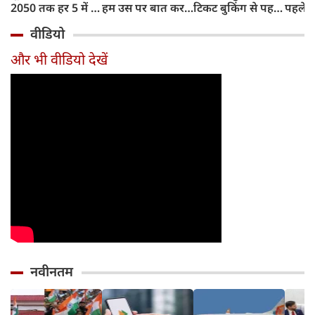
2050 तक हर 5 में 1
हम उस पर बात कर
टिकट बुकिंग से पहले
पहले जा
भारतीय होगा 60
सकते हैं?
करना होगा ये जरूरी
वाहनों 
वीडियो
साल से ज्यादा उम्र का
काम, जानें पूरा
और इन
तरीका
और भी वीडियो देखें
नवीनतम