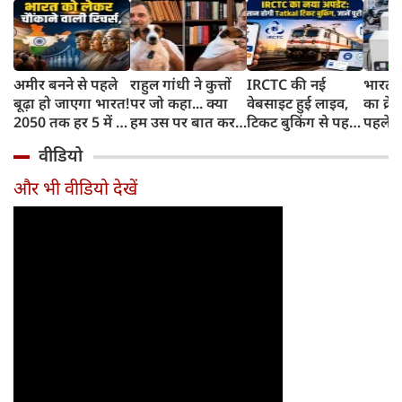
अमीर बनने से पहले
राहुल गांधी ने कुत्तों
IRCTC की नई
भारत म
बूढ़ा हो जाएगा भारत!
पर जो कहा... क्या
वेबसाइट हुई लाइव,
का क्रे
2050 तक हर 5 में 1
हम उस पर बात कर
टिकट बुकिंग से पहले
पहले जा
भारतीय होगा 60
सकते हैं?
करना होगा ये जरूरी
वाहनों 
वीडियो
साल से ज्यादा उम्र का
काम, जानें पूरा
और इन
तरीका
और भी वीडियो देखें