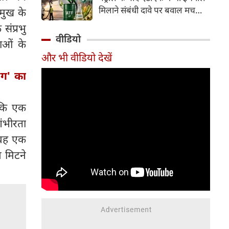
इसके अलावा Redmi Note 17 में
मिलाने संबंधी दावे पर बवाल मच
मुख के
Corning Gorilla Glass 7i
गया। मोदी सरकार में मंत्री राम मोहन
संप्रभु
प्रोटेक्शन, IP65 रेटिंग और मजबूत
नायडू किंजरापु ने इसका खंडन करते
वीडियो
चेसिस जैसे फीचर्स मिलते हैं।
ाओं के
हुए कहा कि सरकार की एटीएफ में
और भी वीडियो देखें
इथेनॉल मिलाने की कोई योजना नहीं
है।
ैग' का
ंकि एक
गंभीरता
 वह एक
 मिटने