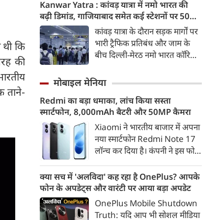
मिसाइल अग्नि-4 का सफल परीक्षण
Kanwar Yatra : कांवड़ यात्रा में नमो भारत की
किया। रक्षा मंत्रालय के मुताबिक, यह
बढ़ी डिमांड, गाजियाबाद समेत कई स्टेशनों पर 50%
परीक्षण स्ट्रैटेजिक फोर्सेज कमांड
तक बढ़ी यात्रियों की संख्या
कांवड़ यात्रा के दौरान सड़क मार्गों पर
(SFC) और रक्षा अनुसंधान एवं
भारी ट्रैफिक प्रतिबंध और जाम के
ी थी कि
विकास संगठन (DRDO) की ओर से
बीच दिल्ली-मेरठ नमो भारत कॉरिडोर
तरह की
किया गया।
लाखों यात्रियों के लिए सबसे भरोसेमंद
 भारतीय
परिवहन विकल्प बनकर उभरा है।
मोबाइल मेनिया
तेज़, समयबद्ध और आरामदायक
क ताने-
Redmi का बड़ा धमाका, लांच किया सस्ता
सफर के चलते कॉरिडोर के कई
स्मार्टफोन, 8,000mAh बैटरी और 50MP कैमरा
स्टेशनों पर यात्रियों की संख्या में 40
से 50 प्रतिशत तक बढ़ गई है।
Xiaomi ने भारतीय बाजार में अपना
नया स्मार्टफोन Redmi Note 17
लॉन्च कर दिया है। कंपनी ने इस फोन
को TrueColour AMOLED
डिस्प्ले, 8,000mAh की बड़ी बैटरी
क्या सच में 'अलविदा' कह रहा है OnePlus? आपके
और Qualcomm Snapdragon
फोन के अपडेट्स और वारंटी पर आया बड़ा अपडेट
चिपसेट के साथ पेश किया है। फोन में
OnePlus Mobile Shutdown
50MP का मेन कैमरा दिया गया है।
Truth: यदि आप भी सोशल मीडिया