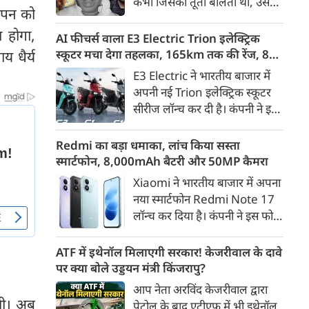
कभी जिसकी तूती बोलती थी, उस
गैरकानूनी जानकारी हटाने की
लपन को
पूर्व सांसद और माफिया अतीक
समयसीमा 36 घंटे से घटाकर 3 घंटे
 होगा,
अहमद के कुनबे पर कानून और
AI फीचर्स वाला E3 Electric Trion इलेक्ट्रिक
कर दी गई है।
किस्मत की दोहरी मार पड़ रही है।
स्कूटर मचा देगा तहलका, 165km तक की रेंज, 8
य धैर्य
जिस झांसी जिले में अप्रैल 2023 में
साल की बैटरी वारंटी, कीमत जानेंगे तो हो जाएंगे
E3 Electric ने भारतीय बाजार में
अतीक के एनकाउंटर में मारे गए बेटे
हैरान
अपनी नई Trion इलेक्ट्रिक स्कूटर
असद की सांसें थमी थीं, उसी झांसी में
सीरीज लॉन्च कर दी है। कंपनी ने इसे
अब उसके छोटे बेटे अबान की भीषण
तीन वेरिएंट C1, C1x और C2 में
सड़क दुर्घटना में जान चली गई है।
पेश किया है। Trion की शुरुआती
Redmi का बड़ा धमाका, लांच किया सस्ता
कीमत 99,999 रुपए (एक्स-शोरूम,
स्मार्टफोन, 8,000mAh बैटरी और 50MP कैमरा
बेंगलुरु) रखी गई है। फिलहाल इसकी
Xiaomi ने भारतीय बाजार में अपना
बुकिंग बेंगलुरु के ग्राहकों के लिए
नया स्मार्टफोन Redmi Note 17
कंपनी की आधिकारिक वेबसाइट के
लॉन्च कर दिया है। कंपनी ने इस फोन
जरिए शुरू की गई है। आने वाले समय
को TrueColour AMOLED
में इसे दूसरे शहरों में भी उपलब्ध
डिस्प्ले, 8,000mAh की बड़ी बैटरी
ATF में इथेनॉल मिलाएगी सरकार! केजरीवाल के दावे
कराया जाएगा।
और Qualcomm Snapdragon
पर क्या बोले उड्डयन मंत्री किंजरापु?
चिपसेट के साथ पेश किया है। फोन में
आप नेता अरविंद केजरीवाल द्वारा
50MP का मेन कैमरा दिया गया है।
 थी। अब
पेट्रोल के बाद एटीएफ में भी इथेनॉल