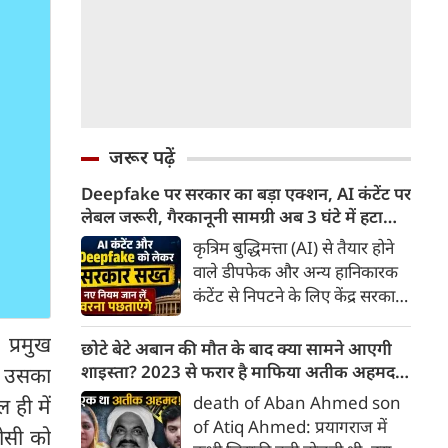
जरूर पढ़ें
Deepfake पर सरकार का बड़ा एक्शन, AI कंटेंट पर
लेबल जरूरी, गैरकानूनी सामग्री अब 3 घंटे में हटानी
होगी, नए नियम जान लें वरना पछताएंगे
कृत्रिम बुद्धिमत्ता (AI) से तैयार होने
वाले डीपफेक और अन्य हानिकारक
कंटेंट से निपटने के लिए केंद्र सरकार
ने नियामक व्यवस्था को और सख्त
प्रमुख
किया है। सरकार ने AI से तैयार कंटेंट
छोटे बेटे अबान की मौत के बाद क्या सामने आएगी
पर स्पष्ट लेबल और पहचान योग्य
शाइस्ता? 2023 से फरार है माफिया अतीक अहमद
े उसका
मेटाडेटा उपलब्ध कराना अनिवार्य
की पत्नी
death of Aban Ahmed son
 ही में
किया है। साथ ही, सरकारी या
of Atiq Ahmed: प्रयागराज में
़ोसी को
न्यायालय के आदेश के आधार पर