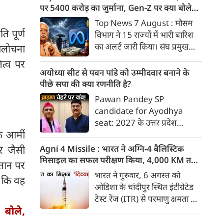
भुगतान करने का आदेश दिया है।
पर 5400 करोड़ का जुर्माना, Gen-Z पर क्या बोले
मोहन भागवत
Top News 7 August : मौसम
ि पूर्ण
विभाग ने 15 राज्यों में भारी बारिश
का अलर्ट जारी किया। संघ प्रमुख
आलोचना
मोहन भागवत ने जेन जी को ज्यादा
ित्व पर
ईमानदार और देशभक्त बताया।
अयोध्या सीट से पवन पांडे को उम्मीदवार बनाने के
अग्नि4 मिसाइल का सफल परीक्षण।
पीछे सपा की क्या रणनीति है?
दिल्ली-मेरठ एक्सप्रेसवे पर आज से
Pawan Pandey SP
सिर्फ डाक कांवड़ को एंट्री मिलेगी।
candidate for Ayodhya
अमेरिकी अदालत ने मेटा पर 5400
seat: 2027 के उत्तर प्रदेश
करोड़ का जुर्माना लगाया। 7 अगस्त
 आर्मी
विधानसभा चुनाव के लिए समाजवादी
की बड़ी खबरें :
पार्टी (सपा) के राष्ट्रीय अध्यक्ष
Agni 4 Missile : भारत ने अग्नि-4 बैलिस्टिक
र जैसी
अखिलेश यादव द्वारा अयोध्या
मिसाइल का सफल परीक्षण किया, 4,000 KM तक
स्तान पर
विधानसभा सीट से पूर्व मंत्री तेज
मारक क्षमता
भारत ने गुरुवार, 6 अगस्त को
 कि वह
नारायण उर्फ पवन पांडे को उम्मीदवार
ओडिशा के चांदीपुर स्थित इंटीग्रेटेड
बनाने के पीछे बहुआयामी रणनीतिक
टेस्ट रेंज (ITR) से परमाणु क्षमता से
और मनोवैज्ञानिक सोच काम कर रही
बोले,
लैस मध्यम दूरी की बैलिस्टिक
है।