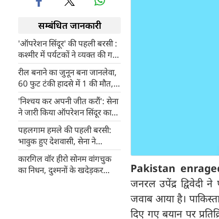
सम्बंधित जानकारी
'ऑपरेशन सिंदूर' की पहली बरसी :
कश्मीर में पर्यटकों ने व्‍यक्‍त की गर्व
और आत्मविश्वास की भावना, बोले-
रील बनाने का जुनून बना जानलेवा,
पिछली घटनाओं और तनाव के
60 फुट टंकी हादसे में 1 की मौत,
बावजूद जारी रखेंगे यात्रा
16 घंटे बाद सेना के हेलीकॉप्टर से
'निश्चय कर अपनी जीत करौं': सेना
बचाए गए बच्चे
ने जारी किया ऑपरेशन सिंदूर का
नया फुटेज
पहलगाम हमले की पहली बरसी:
भावुक हुए देशवासी, सेना ने
'ऑपरेशन सिंदूर' की दिलाई याद
कारगिल वॉर हीरो सोनम वांगचुक
Pakistan enrage
का निधन, दुश्मनों के खदेड़कर
18,000 फीट पर फहराया था
जनरल उपेंद्र द्विवेदी
तिरंगा
जवाब आया है। पाकिस्तान
दिए गए बयान पर प्रतिक्र