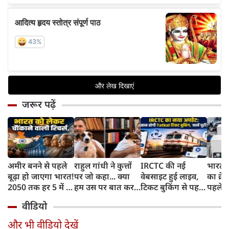
जरूर पढ़ें
अमीर बनने से पहले
राहुल गांधी ने कुत्तों
IRCTC की नई
भारत म
बूढ़ा हो जाएगा भारत!
पर जो कहा... क्या
वेबसाइट हुई लाइव,
का क्रे
2050 तक हर 5 में 1
हम उस पर बात कर
टिकट बुकिंग से पहले
पहले जा
भारतीय होगा 60
सकते हैं?
करना होगा ये जरूरी
वाहनों 
वीडियो
साल से ज्यादा उम्र का
काम, जानें पूरा
और इन
तरीका
और भी वीडियो देखें