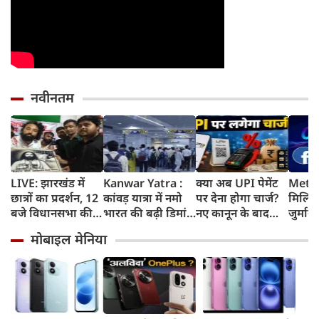
नवीनतम
LIVE: झारखंड में
Kanwar Yatra :
क्या अब UPI पेमेंट
Meta 
छात्रों का प्रदर्शन, 12
कांवड़ यात्रा में नमो
पर देना होगा चार्ज?
मिलिय
बजे विधानसभा की
भारत की बढ़ी डिमांड,
नए कानून के बाद
जुर्मान
ओर करेंगे मार्च
गाजियाबाद समेत
जानिए किसे लगेगा
मानसि
मोबाइल मेनिया
कई स्टेशनों पर 50%
शुल्क और किसे नहीं
कोर्ट 
तक बढ़ी यात्रियों की
संख्या