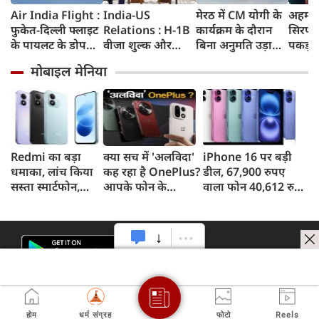
Air India Flight :
India-US
मेरठ में CM योगी के
अहमदा
फुकेत-दिल्ली फ्लाइट
Relations : H-1B
कार्यक्रम के दौरान
सिरप क
के पायलट के डोप
वीजा शुल्क और
बिना अनुमति उड़ाया
पकड़ा
टेस्ट पर एयर इंडिया ने
इमिग्रेशन नीति के
ड्रोन, पुलिस ने युवक
क्राइम ब
मोबाइल मेनिया
कहा- रिपोर्ट नहीं
अलावा PM मोदी ने
को किया गिरफ्तार
रुपए 
मिली, टिप्पणी की
अमेरिकी उपराष्ट्रपति
जब्त क
स्थिति में नहीं
जेडी वेंस किन मुद्दों पर
की चर्चा
Redmi का बड़ा
क्या सच में 'अलविदा'
iPhone 16 पर बड़ी
धमाका, लांच किया
कह रहा है OnePlus?
डील, 67,900 रुपए
सस्ता स्मार्टफोन,
आपके फोन के
वाला फोन 40,612 रुपए
8,000mAh बैटरी
अपडेट्स और वारंटी पर
में खरीदने का मौका, ऐसे
और 50MP कैमरा
आया बड़ा अपडेट
मिलेगा डिस्काउंट
होम
धर्म संग्रह
फोटो
Reels