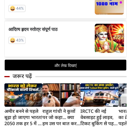
जरूर पढ़ें
अमीर बनने से पहले
राहुल गांधी ने कुत्तों
IRCTC की नई
भारत म
बूढ़ा हो जाएगा भारत!
पर जो कहा... क्या
वेबसाइट हुई लाइव,
का क्रे
2050 तक हर 5 में 1
हम उस पर बात कर
टिकट बुकिंग से पहले
पहले जा
भारतीय होगा 60
सकते हैं?
करना होगा ये जरूरी
वाहनों 