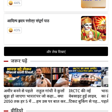
जरूर पढ़ें
अमीर बनने से पहले
राहुल गांधी ने कुत्तों
IRCTC की नई
भारत म
बूढ़ा हो जाएगा भारत!
पर जो कहा... क्या
वेबसाइट हुई लाइव,
का क्रे
2050 तक हर 5 में 1
हम उस पर बात कर
टिकट बुकिंग से पहले
पहले जा
भारतीय होगा 60
सकते हैं?
करना होगा ये जरूरी
वाहनों 
वीडियो
साल से ज्यादा उम्र का
काम, जानें पूरा
और इन