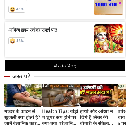
जरुर पढ़ें
मच्छर के काटने से
Health Tips: बॉड़ी
हाथों और आंखों में
बारिश 
खुजली क्यों होती है?
में शुगर कम होने पर
छिपे हैं लिवर की
चाय के
जानें वैज्ञानिक कारण
क्या-क्या परेशानियां
बीमारी के संकेत!
5 परफे
और उपचार
होती हैं, जानें काम की
भूलकर भी न करें इन्हें
कॉम्बि