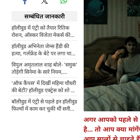
सम्बंधित जानकारी
हॉलीवुड में एंट्री को तैयार रितिक
रोशन, ऑस्कर विजेता मेकर्स की
एजेंसी Anonymous Content
हॉलीवुड अभिनेता जेम्स हैंडी की
संग साइन की बड़ी डील
हत्या, गर्लफ्रेंड के बेटे पर लगा चाकू
मारने का आरोप
विपुल अमृतलाल शाह बोले- 'समुक'
तोड़ेगी सिनेमा के सारे नियम,
इंटरनेशनल स्केल पर बन रही फिल्म
'ऑफ कैंपस' में दिखीं महिमा चौधरी
की बेटी? हॉलीवुड एक्ट्रेस को शो में
देख कन्फ्यूज हुए फैंस, जानिए कौन
बॉलीवुड में एंट्री से पहले इन हॉलीवुड
हैं मीका अब्दुल्ला
फिल्मों में काम कर चुकी थीं सनी
लियोनी
अगर आपको पहले से 
है... तो आप क्या मां
आप सालों से चाहते 