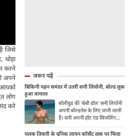
ै जिसे
, थोड़ा
ेस करने
जरूर पढ़ें
ी अपने
े आपको
बिकिनी पहन समंदर में उतरीं सनी लियोनी, बोल्ड लुक
हुआ वायरल
ुत लोग
बॉलीवुड की 'बेबी डॉल' सनी लियोनी
ंद करे
अपनी बोल्डनेस के लिए जानी जाती
हैं। सनी अपनी हॉट एंड सिजलिंग
तस्वीरों से इंरनेट पर तहलका मचाती
रहती हैं। फैंस सनी लियोनी की तस्वीरों
पलक तिवारी के यूनिक लायन कॉर्सेट लुक पर फिदा