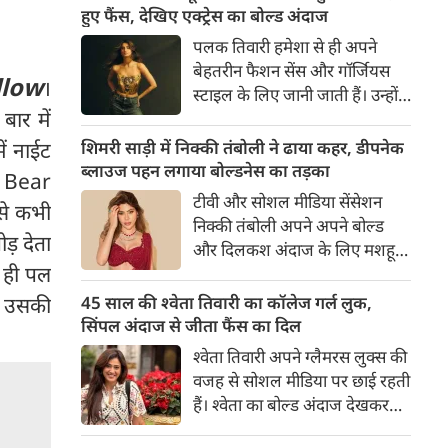
का बेसब्री से इंतजार करते हैं। इस बार
हुए फैंस, देखिए एक्ट्रेस का बोल्ड अंदाज
सनी लियोनी ने मालदीव वेकेशन से
पलक तिवारी हमेशा से ही अपने
अपनी कुछ बोल्ड तस्वीरें शेयर की है।
बेहतरीन फैशन सेंस और गॉर्जियस
llow
।
स्टाइल के लिए जानी जाती हैं। उन्होंने
बार में
अपनी दिलकश अदाओं से एक बार
फिर फैंस का दिल जीत लिया है।
ें नाईट
शिमरी साड़ी में निक्की तंबोली ने ढाया कहर, डीपनेक
पलक ने एक बेहद यूनीक और
ब्लाउज पहन लगाया बोल्डनेस का तड़का
त Bear
स्टाइलिश गोल्डन कॉर्सेट टॉप में
टीवी और सोशल मीडिया सेंसेशन
से कभी
अपनी कुछ तस्वीरें शेयर की है।
निक्की तंबोली अपने अपने बोल्ड
़ देता
और दिलकश अंदाज के लिए मशहूर
े ही पल
हैं। वह अपनी सिजलिंग अदाओं से
इंटरनेट पर तहलका मचाती रहती हैं।
से उसकी
45 साल की श्वेता तिवारी का कॉलेज गर्ल लुक,
इस बार निक्की ने मरून कलर की
सिंपल अंदाज से जीता फैंस का दिल
साड़ी में अपनी कुछ सुपर सिजलिंग
श्वेता तिवारी अपने ग्लैमरस लुक्स की
तस्वीरें शेयर की है। खूबसूरत शिमरी
वजह से सोशल मीडिया पर छाई रहती
साड़ी में निक्की की अदाएं देखने
हैं। श्वेता का बोल्ड अंदाज देखकर
लायक है।
अंदाजा लगाना मुश्किल है कि वह दो