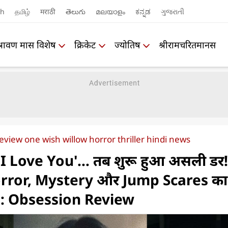
sh
தமிழ்
मराठी
తెలుగు
മലയാളം
ಕನ್ನಡ
ગુજરાતી
श्रावण मास विशेष
क्रिकेट
ज्योतिष
श्रीरामचरितमानस
view one wish willow horror thriller hindi news
 'I Love You'... तब शुरू हुआ असली डर!
ror, Mystery और Jump Scares का
 : Obsession Review