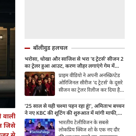
बॉलीवुड हलचल
भरोसा, धोखा और साजिश से भरा 'द ट्रेटर्स' सीजन 2
का ट्रेलर हुआ आउट, करण जौहर लगाएंगे गेम में
तड़का
प्राइम वीडियो ने अपनी अनस्क्रिप्टेड
ओरिजिनल सीरीज 'द ट्रेटर्स' के दूसरे
सीजन का ट्रेलर रिलीज कर दिया है।
जैसलमेर के शाही सूर्यगढ़ पैलेस की
शानदार लोकेशन पर सेट इस नए
'25 साल से यही चश्मा पहन रहा हूं!', अमिताभ बच्चन
सीजन में करण जौहर एक बार फिर
ने नए KBC की शूटिंग की शुरुआत में मांगी माफी,
े वाली
इस रियलिटी सीरीज के मास्टरमाइंड
चश्मे को लेकर किया मजेदार खुलासा
भारतीय टेलीविजन के सबसे
न जिसे
के तौर पर वापसी कर रहे हैं, जहां
लोकप्रिय क्विज शो के एक नए दौर
भरोसा एक लग्जरी है, धोखा एक
नजर से