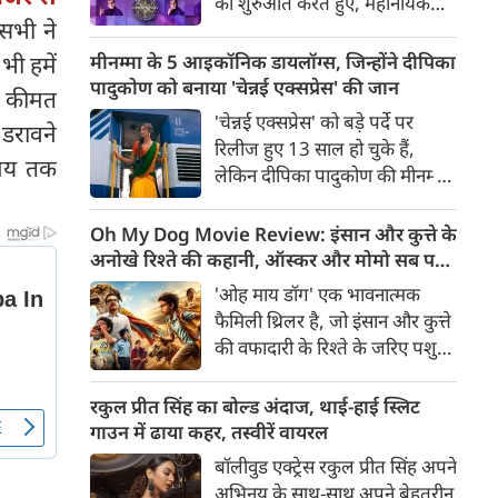
की शुरुआत करते हुए, महानायक
रणनीति है और हर कदम पर
 सभी ने
अमिताभ बच्चन ने 'सोचना पड़ेगा'
विश्वासघात का खतरा मंडरा रहा है।
थीम वाले 'कौन बनेगा करोड़पति' के
ी हमें
मीनम्मा के 5 आइकॉनिक डायलॉग्स, जिन्होंने दीपिका
शूटिंग के पहले दिन दर्शकों का
पादुकोण को बनाया 'चेन्नई एक्सप्रेस' की जान
ी कीमत
स्वागत किया। उन्होंने अपनी
'चेन्नई एक्सप्रेस' को बड़े पर्दे पर
डरावने
चिरपरिचित गर्मजोशी, सादगी और
रिलीज हुए 13 साल हो चुके हैं,
दिल खोलकर मुस्कुराने वाली
समय तक
लेकिन दीपिका पादुकोण की मीनम्मा
ईमानदारी के साथ सबका दिल जीत
आज भी हिंदी सिनेमा के सबसे
लिया।
पसंदीदा किरदारों में से एक हैं। उनके
Oh My Dog Movie Review: इंसान और कुत्ते के
खास एक्सेंट, शानदार कॉमिक
अनोखे रिश्ते की कहानी, ऑस्कर और मोमो सब पर
टाइमिंग, इमोशनल अंदाज और
भारी
'ओह माय डॉग' एक भावनात्मक
मजेदार पर्सनैलिटी ने मीनम्मा को
फैमिली थ्रिलर है, जो इंसान और कुत्ते
रिलीज के साथ ही फैंस का फेवरेट
की वफादारी के रिश्ते के जरिए पशु
बना दिया था।
तस्करी, बाल मजदूरी और अंग
तस्करी जैसे गंभीर मुद्दों को उठाती है।
रकुल प्रीत सिंह का बोल्ड अंदाज, थाई-हाई स्लिट
अमित राय का निर्देशन, माही राय का
गाउन में ढाया कहर, तस्वीरें वायरल
अभिनय और दोनों डॉग्स की शानदार
बॉलीवुड एक्ट्रेस रकुल प्रीत सिंह अपने
परफॉर्मेंस फिल्म की सबसे बड़ी
अभिनय के साथ-साथ अपने बेहतरीन