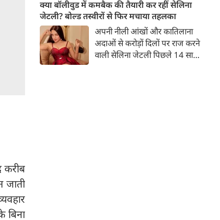
बच्चों की मां हैं। 45 साल की श्वेता
क्या बॉलीवुड में कमबैक की तैयारी कर रहीं सेलिना
तिवारी की तस्वीरों पर फैंस जमकर
जेटली? बोल्ड तस्वीरों से फिर मचाया तहलका
प्यार लुटाते हैं। इस बार श्वेता तिवारी
अपनी नीली आंखों और कातिलाना
ने वेकेशन से अपनी कुछ तस्वीरें शेयर
अदाओं से करोड़ों दिलों पर राज करने
की है।
वाली सेलिना जेटली पिछले 14 साल
से अभिनय की दुनिया से दूर हैं। उन्हें
आखिरी बार साल 2011 में आई
फिल्म 'थैंक यू' में देखा गया था।
इसके बाद वह 2012 में 'विल यू मैरी'
में कैमियो रोल में नजर आई थीं।
द करीब
न जाती
व्यवहार
के बिना