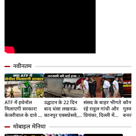
नवीनतम
ATF में इथेनॉल
उद्घाटन के 22 दिन
संसद के बाहर भीगते
कौन है
मिलाएगी सरकार!
बाद धंसा लखनऊ-
रहे राहुल गांधी और
गुरुस्
केजरीवाल के दावे पर
कानपुर एक्सप्रेसवे,
प्रियंका, दिल्‍ली में
बनर्जी
क्या बोले उड्डयन मंत्री
पंखे से सुखाई जा रही
बरसात का लिया
ने अपन
मोबाइल मेनिया
किंजरापु?
सड़क, अखिलेश का
आनंद, वीडियो सोशल
भाषण 
तंज
मीडिया में वायरल
दिया