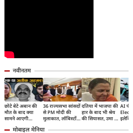
नवीनतम
छोटे बेटे अबान की
36 राज्यसभा सांसदों
दतिया में भाजपा की
AI फीच
मौत के बाद क्या
से PM मोदी की
हार के बाद भी श्रेय
Elect
सामने आएगी
मुलाकात, लॉबिस्टों
की सियासत, उमा का
इलेक्ट्
शाइस्ता? 2023 से
और पावर ब्रोकरों से
दावा, मेरे एक वाक्य
देगा 
मोबाइल मेनिया
फरार है माफिया
किया सावधान
से मिले वोट, लोधी
165km