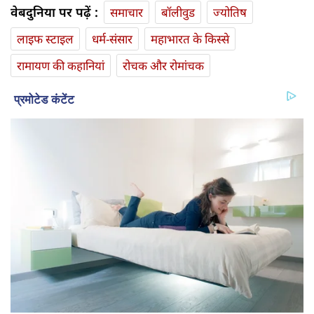
वेबदुनिया पर पढ़ें :
समाचार
बॉलीवुड
ज्योतिष
लाइफ स्‍टाइल
धर्म-संसार
महाभारत के किस्से
रामायण की कहानियां
रोचक और रोमांचक