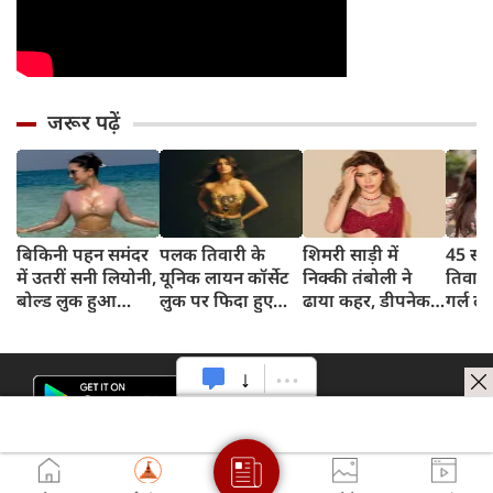
जरूर पढ़ें
बिकिनी पहन समंदर
पलक तिवारी के
शिमरी साड़ी में
45 साल
में उतरीं सनी लियोनी,
यूनिक लायन कॉर्सेट
निक्की तंबोली ने
तिवार
बोल्ड लुक हुआ
लुक पर फिदा हुए
ढाया कहर, डीपनेक
गर्ल ल
वायरल
फैंस, देखिए एक्ट्रेस
ब्लाउज पहन लगाया
अंदाज 
का बोल्ड अंदाज
बोल्डनेस का तड़का
का दि