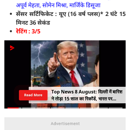
अपूर्व मेहता, सोमेन मिश्रा, मार्जिके डिसूजा
सेंसर सर्टिफिकेट : यूए (16 वर्ष प्लस)* 2 घंटे 15
मिनट 36 सेकंड
रेटिंग : 3/5
Top News 8 August: दिल्ली में बारिश
Read More
ने तोड़ा 15 साल का रिकॉर्ड, भारत पर
100% टैरिफ का खतरा; Gen Z पर कंगना
का यू-टर्न