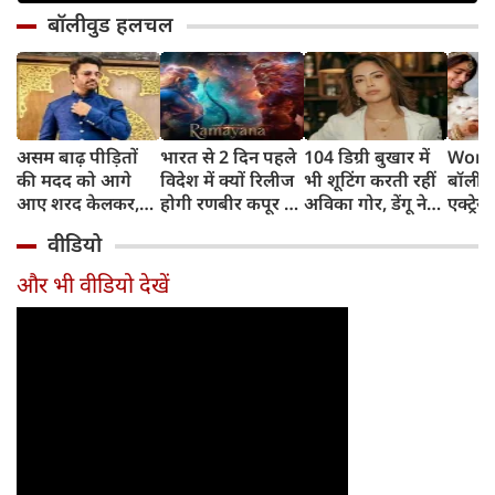
बॉलीवुड हलचल
असम बाढ़ पीड़ितों
भारत से 2 दिन पहले
104 डिग्री बुखार में
World
की मदद को आगे
विदेश में क्यों रिलीज
भी शूटिंग करती रहीं
बॉलीवु
आए शरद केलकर,
होगी रणबीर कपूर की
अविका गोर, डेंगू ने
एक्ट्रेस
आर्थिक सहायता के
'रामायणम्'? नमित
बिगाड़ी तबीयत,
बिल्लिय
वीडियो
साथ की भावुक
मल्होत्रा ने बताया
अस्पताल में भर्ती
प्यार
अपील
रिलीज प्लान
और भी वीडियो देखें