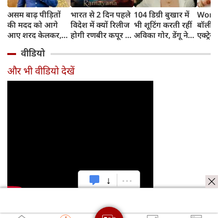
असम बाढ़ पीड़ितों
भारत से 2 दिन पहले
104 डिग्री बुखार में
World
की मदद को आगे
विदेश में क्यों रिलीज
भी शूटिंग करती रहीं
बॉलीवु
आए शरद केलकर,
होगी रणबीर कपूर की
अविका गोर, डेंगू ने
एक्ट्रेस
आर्थिक सहायता के
'रामायणम्'? नमित
बिगाड़ी तबीयत,
बिल्लिय
वीडियो
साथ की भावुक
मल्होत्रा ने बताया
अस्पताल में भर्ती
प्यार
अपील
रिलीज प्लान
और भी वीडियो देखें
जरूर पढ़ें