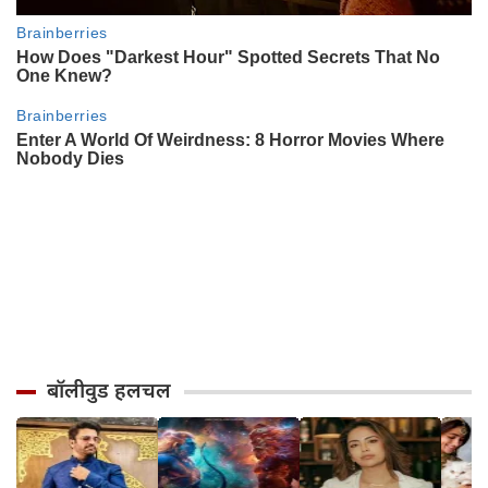
बॉलीवुड हलचल