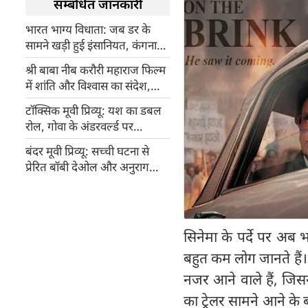
सम्बंधित जानकारी
भारत भाग्य विधाता: जब डर के
सामने खड़ी हुई इंसानियत, कंगना
रनौत की यह मूवी सच्ची कहानी पर
श्री बाबा नीब करौरी महाराज फिल्म
आधारित
में शांति और विश्वास का संदेश,
सुबोध भावे ने निभाया बाबा का
टॉक्सिक मूवी प्रिव्यू: यश का डबल
पवित्र किरदार
रोल, गोवा के अंडरवर्ल्ड पर
आधारित फिल्म
बंदर मूवी प्रिव्यू: सच्ची घटना से
प्रेरित बॉबी देओल और अनुराग
कश्यप की क्राइम थ्रिलर
सिनेमा के पर्दे पर अब 
बहुत कम लोग जानते हैं।
नजर आने वाले हैं, जिसन
का ट्रेलर सामने आने के