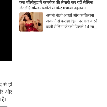
बच्चों की मां हैं। 45 साल की श्वेता
क्या बॉलीवुड में कमबैक की तैयारी कर रहीं सेलिना
तिवारी की तस्वीरों पर फैंस जमकर
जेटली? बोल्ड तस्वीरों से फिर मचाया तहलका
प्यार लुटाते हैं। इस बार श्वेता तिवारी
अपनी नीली आंखों और कातिलाना
ने वेकेशन से अपनी कुछ तस्वीरें शेयर
अदाओं से करोड़ों दिलों पर राज करने
की है।
वाली सेलिना जेटली पिछले 14 साल
से अभिनय की दुनिया से दूर हैं। उन्हें
आखिरी बार साल 2011 में आई
फिल्म 'थैंक यू' में देखा गया था।
इसके बाद वह 2012 में 'विल यू मैरी'
में कैमियो रोल में नजर आई थीं।
द से ही
भीर और
 है।