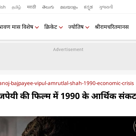
ish
தமிழ்
मराठी
తెలుగు
മലയാളം
ಕನ್ನಡ
ગુજરાતી
श्रावण मास विशेष
क्रिकेट
ज्योतिष
श्रीरामचरितमानस
oj-bajpayee-vipul-amrutlal-shah-1990-economic-crisis
जपेयी की फिल्म में 1990 के आर्थिक संक