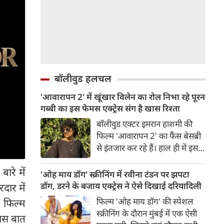
बॉलीवुड हलचल
'आवारापन 2' में खूंखार विलेन का रोल निभा रहे पूरन
गब्बी का इस फेमस एक्ट्रेस संग है खास रिश्ता
बॉलीवुड एक्टर इमरान हाशमी की
फिल्म 'आवारापन 2' का फैंस बेसब्री
से इंतजार कर रहे हैं। हाल ही में इस
फिल्म का ट्रेलर रिलीज हुआ है, जिसे
ारे में
दर्शकों का जबरदस्त रिस्पॉन्स मिला।
'ओह माय डॉग' स्क्रीनिंग में रवीना टंडन पर झपटा
ट्रेलर में जितना इमरान हाशमी छाए
डॉग, डरने के बजाय एक्ट्रेस ने ऐसे दिखाई दरियादिली
दार में
रहे उतना ही फिल्म के विलेन को भी
फिल्म 'ओह माय डॉग' की स्पेशल
। फिल्म
स्पेस मिला है।
स्क्रीनिंग के दौरान मुंबई में एक ऐसी
खास बात