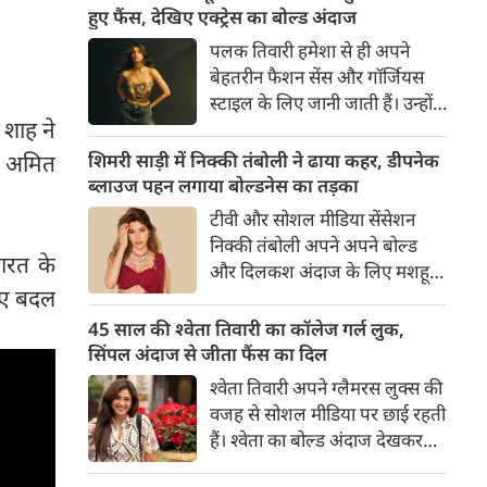
का बेसब्री से इंतजार करते हैं। इस बार
हुए फैंस, देखिए एक्ट्रेस का बोल्ड अंदाज
सनी लियोनी ने मालदीव वेकेशन से
पलक तिवारी हमेशा से ही अपने
अपनी कुछ बोल्ड तस्वीरें शेयर की है।
बेहतरीन फैशन सेंस और गॉर्जियस
स्टाइल के लिए जानी जाती हैं। उन्होंने
 शाह ने
अपनी दिलकश अदाओं से एक बार
फिर फैंस का दिल जीत लिया है।
शिमरी साड़ी में निक्की तंबोली ने ढाया कहर, डीपनेक
त अमित
पलक ने एक बेहद यूनीक और
ब्लाउज पहन लगाया बोल्डनेस का तड़का
स्टाइलिश गोल्डन कॉर्सेट टॉप में
टीवी और सोशल मीडिया सेंसेशन
अपनी कुछ तस्वीरें शेयर की है।
निक्की तंबोली अपने अपने बोल्ड
भारत के
और दिलकश अंदाज के लिए मशहूर
लिए बदल
हैं। वह अपनी सिजलिंग अदाओं से
इंटरनेट पर तहलका मचाती रहती हैं।
45 साल की श्वेता तिवारी का कॉलेज गर्ल लुक,
इस बार निक्की ने मरून कलर की
सिंपल अंदाज से जीता फैंस का दिल
साड़ी में अपनी कुछ सुपर सिजलिंग
श्वेता तिवारी अपने ग्लैमरस लुक्स की
तस्वीरें शेयर की है। खूबसूरत शिमरी
वजह से सोशल मीडिया पर छाई रहती
साड़ी में निक्की की अदाएं देखने
हैं। श्वेता का बोल्ड अंदाज देखकर
लायक है।
अंदाजा लगाना मुश्किल है कि वह दो