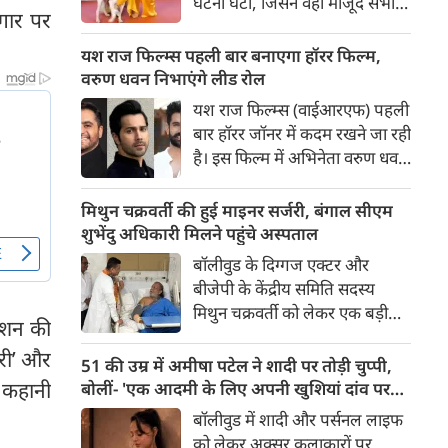
घटना घटी, जिसने वहां मौजूद सभी
गार पर
लोगों की सांसें रोक दीं। रेड कार्पेट पर
पैपराजी को पोज दे रहीं बॉलीवुड की
यश राज फिल्म्स पहली बार बनाएगा हॉरर फिल्म,
अभिनेत्री रवीना टंडन पर फिल्म का
वरुण धवन निभाएंगे लीड रोल
चार पैरों वाला मुख्य कलाकार (डॉग
यश राज फिल्म्स (वाईआरएफ) पहली
स्टार) अचानक बेकाबू होकर झपट
बार हॉरर जॉनर में कदम रखने जा रही
पड़ा।
है। इस फिल्म में अभिनेता वरुण धवन
मुख्य भूमिका निभाएंगे, जबकि
निर्देशन और पटकथा की जिम्मेदारी
मिथुन चक्रवर्ती की हुई माइनर सर्जरी, बंगाल सीएम
'रॉकेट बॉयज़' से चर्चित अभय पन्नू
शुभेंदु अधिकारी मिलने पहुंचे अस्पताल
संभालेंगे। फिल्म की शूटिंग इस वर्ष के
बॉलीवुड के दिग्गज एक्टर और
अंत में शुरू होने की योजना है और
बीजेपी के केंद्रीय समिति सदस्य
इसे वर्ष 2027 में दुनियाभर के
मिथुन चक्रवर्ती को लेकर एक बड़ी
सिनेमाघरों में रिलीज़ किया जाएगा।
देशन की
खबर सामने आई है। स्वास्थ्य संबंधी
ोरी’ और
समस्याओं के चलते उन्हें कोलकाता
51 की उम्र में अमीषा पटेल ने शादी पर तोड़ी चुप्पी,
के एक निजी अस्पताल में भर्ती
 कहानी
बोलीं- 'एक आदमी के लिए अपनी खुशियां दांव पर
कराया गया है, जहां डॉक्टरों की टीम
नहीं लगा सकती'
बॉलीवुड में शादी और पर्सनल लाइफ
ने उनके दाहिने हाथ की एक माइनर
को लेकर अक्सर कलाकारों पर