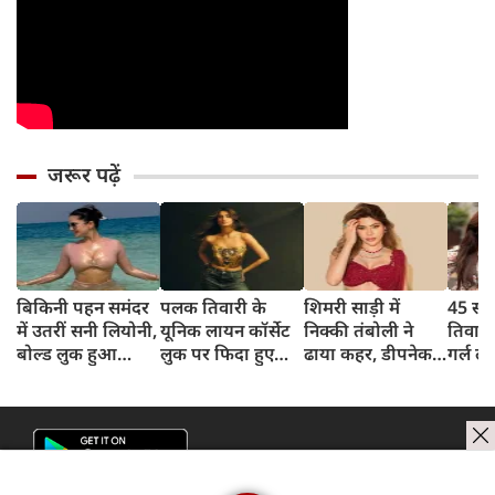
जरूर पढ़ें
बिकिनी पहन समंदर
पलक तिवारी के
शिमरी साड़ी में
45 साल
में उतरीं सनी लियोनी,
यूनिक लायन कॉर्सेट
निक्की तंबोली ने
तिवार
बोल्ड लुक हुआ
लुक पर फिदा हुए
ढाया कहर, डीपनेक
गर्ल ल
वायरल
फैंस, देखिए एक्ट्रेस
ब्लाउज पहन लगाया
अंदाज 
का बोल्ड अंदाज
बोल्डनेस का तड़का
का दि