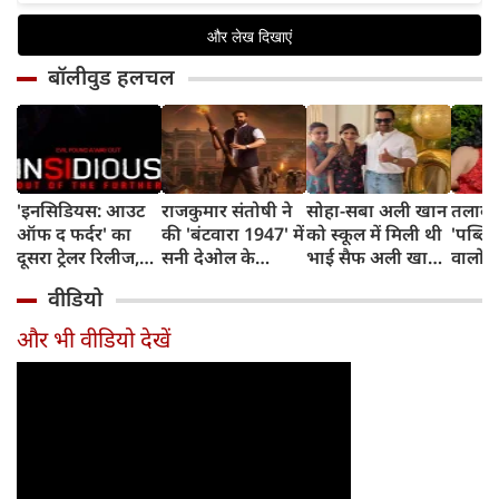
बॉलीवुड हलचल
'इनसिडियस: आउट
राजकुमार संतोषी ने
सोहा-सबा अली खान
तलाक 
ऑफ द फर्दर' का
की 'बंटवारा 1947' में
को स्कूल में मिली थी
'पब्लिस
दूसरा ट्रेलर रिलीज,
सनी देओल के
भाई सैफ अली खान
वालों 
अब तक का सबसे
किरदार की
और अमृता सिंह की
आकांक्
वीडियो
डरावना चैप्टर लेकर
सुपरहीरोज़ से तुलना,
शादी की खबर,
बोलीं-
लौट रही हॉरर
कही यह बात
बताया चौंकाने वाला
टूटी श
और भी वीडियो देखें
फ्रैंचाइजी
किस्सा
नहीं ब