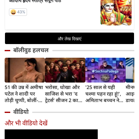
बॉलीवुड हलचल
51 की उम्र में अमीषा
भरोसा, धोखा और
'25 साल से यही
मीनम्म
पटेल ने शादी पर
साजिश से भरा 'द
चश्मा पहन रहा हूं!',
आइकॉ
तोड़ी चुप्पी, बोलीं-
ट्रेटर्स' सीजन 2 का
अमिताभ बच्चन ने
डायलॉग्
'एक आदमी के लिए
ट्रेलर हुआ आउट,
नए KBC की शूटिंग
दीपिक
वीडियो
अपनी खुशियां दांव
करण जौहर लगाएंगे
की शुरुआत में मांगी
बनाया '
पर नहीं लगा सकती'
गेम में तड़का
माफी, चश्मे को लेकर
एक्सप्
और भी वीडियो देखें
किया मजेदार खुलासा