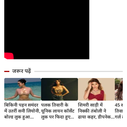
जरूर पढ़ें
बिकिनी पहन समंदर
पलक तिवारी के
शिमरी साड़ी में
45 साल
में उतरीं सनी लियोनी,
यूनिक लायन कॉर्सेट
निक्की तंबोली ने
तिवार
बोल्ड लुक हुआ
लुक पर फिदा हुए
ढाया कहर, डीपनेक
गर्ल ल
वायरल
फैंस, देखिए एक्ट्रेस
ब्लाउज पहन लगाया
अंदाज 