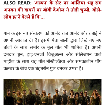
ALSO READ:
'अल्फा' के सेट पर आलिया भट्ट संग
अनबन की खबरों पर बॉबी देओल ने तोड़ी चुप्पी, बोले-
लोग इतने वेल्ले हैं कि...
गाने के इस नए संस्करण को आनंद राज आनंद और रुबाई ने
अपनी आवाज दी है। इसमें मेघा बाली द्वारा लिखे गए नए
बोलों के साथ समीर के मूल गीत भी शामिल हैं। अपनी
दमदार धुन, हाई-एनर्जी विज़ुअल्स और सेलिब्रेशन वाले
माहौल के साथ यह गीत नॉस्टैल्जिया और समकालीन पॉप
कल्चर के बीच एक बेहतरीन पुल बनकर उभरा है।