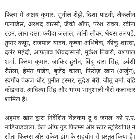
फिल्म में अक्षय कुमार, सुनील शेट्टी, दिशा पाटनी, जैकलीन
फर्नांडिस, अरशद वारसी, जैकी श्रॉफ, परेश रावल, रवीना
टंडन, लारा दत्ता, फरीदा जलाल, जॉनी लीवर, श्रेयस तलपड़े,
तुषार कपूर, राजपाल यादव, कृष्णा अभिषेक, कीकू शारदा,
दलेर मेहंदी, आफताब शिवदासानी, मुकेश तिवारी, यशपाल
शर्मा, किरण कुमार, ज़ाकिर हुसैन, विंदू दारा सिंह, उर्वशी
रौतेला, हेमंत पांडेय, बृजेंद्र काला, फिरोज़ खान (अर्जुन),
स्वर्गीय पंकज धीर, पुनीत इस्सर, सुदेश बेरी, जीतू वर्मा, वृहि
कोडवारा, आदित्या सिंह और भाग्य भानुशाली जैसे कलाकार
शामिल हैं।
अहमद खान द्वारा निर्देशित ‘वेलकम टू द जंगल’ को ए.ए.
नाडियाडवाला, केप ऑफ गुड फिल्म्स और स्टार स्टूडियो18 ने
सीता फिल्म्स और राकेश डांग के सहयोग से प्रस्तुत किया है।