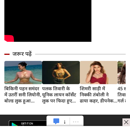
जरूर पढ़ें
बिकिनी पहन समंदर
पलक तिवारी के
शिमरी साड़ी में
45 साल
में उतरीं सनी लियोनी,
यूनिक लायन कॉर्सेट
निक्की तंबोली ने
तिवार
बोल्ड लुक हुआ
लुक पर फिदा हुए
ढाया कहर, डीपनेक
गर्ल ल
वायरल
फैंस, देखिए एक्ट्रेस
ब्लाउज पहन लगाया
अंदाज 
का बोल्ड अंदाज
बोल्डनेस का तड़का
का दि