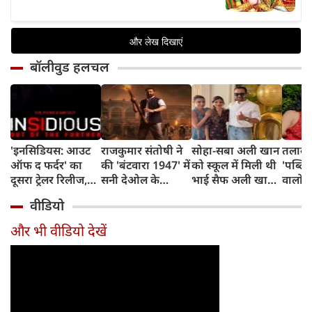
बॉलीवुड हलचल
'इनसिडियस: आउट
राजकुमार संतोषी ने
सोहा-सबा अली खान
तलाक 
ऑफ द फर्दर' का
की 'बंटवारा 1947' में
को स्कूल में मिली थी
'पब्लिस
दूसरा ट्रेलर रिलीज,
सनी देओल के
भाई सैफ अली खान
वालों 
अब तक का सबसे
किरदार की
और अमृता सिंह की
आकांक्
वीडियो
डरावना चैप्टर लेकर
सुपरहीरोज़ से तुलना,
शादी की खबर,
बोलीं-
लौट रही हॉरर
कही यह बात
बताया चौंकाने वाला
टूटी श
और भी वीडियो देखें
फ्रैंचाइजी
किस्सा
नहीं ब