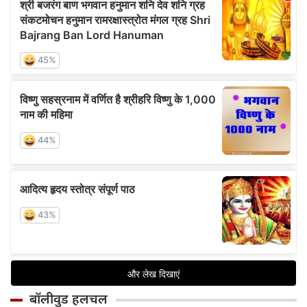
बॉलीवुड हलचल