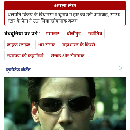
अगला लेख
थलपति विजय के विधानसभा चुनाव में हार की उड़ी अफवाह, साउथ
स्टार के फैन ने उठा लिया खौफनाक कदम
वेबदुनिया पर पढ़ें :
समाचार
बॉलीवुड
ज्योतिष
लाइफ स्‍टाइल
धर्म-संसार
महाभारत के किस्से
रामायण की कहानियां
रोचक और रोमांचक