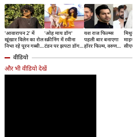
'आवारापन 2' में
'ओह माय डॉग'
यश राज फिल्म्स
मिथुन च
खूंखार विलेन का रोल
स्क्रीनिंग में रवीना
पहली बार बनाएगा
माइनर 
निभा रहे पूरन गब्बी
टंडन पर झपटा डॉग,
हॉरर फिल्म, वरुण
सीएम शु
का इस फेमस एक्ट्रेस
डरने के बजाय एक्ट्रेस
धवन निभाएंगे लीड
अधिका
वीडियो
संग है खास रिश्ता
ने ऐसे दिखाई
रोल
पहुंचे
दरियादिली
और भी वीडियो देखें