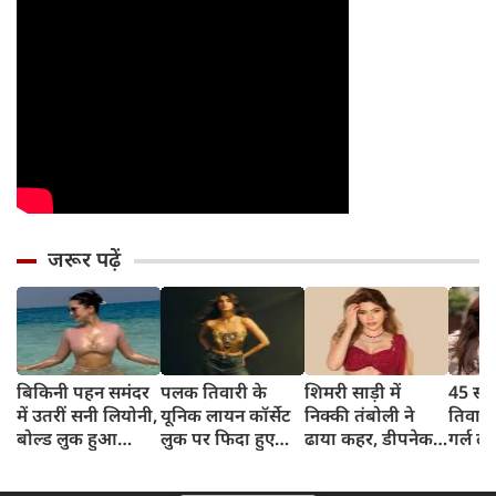
जरूर पढ़ें
बिकिनी पहन समंदर
पलक तिवारी के
शिमरी साड़ी में
45 साल
में उतरीं सनी लियोनी,
यूनिक लायन कॉर्सेट
निक्की तंबोली ने
तिवार
बोल्ड लुक हुआ
लुक पर फिदा हुए
ढाया कहर, डीपनेक
गर्ल ल
वायरल
फैंस, देखिए एक्ट्रेस
ब्लाउज पहन लगाया
अंदाज 
का बोल्ड अंदाज
बोल्डनेस का तड़का
का दि