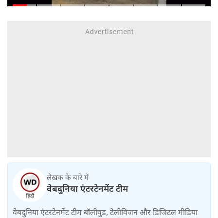
व्यस्त, कई जिलों में नदी-नाले उफान पर,
निचले इलाके में जलभराव
लेखक के बारे में
वेबदुनिया एंटरटेनमेंट टीम
वेबदुनिया एंटरटेनमेंट टीम बॉलीवुड, टेलीविजन और डिजिटल मीडिया