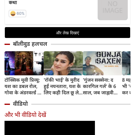
बॉलीवुड हलचल
टॉक्सिक मूवी प्रिव्यू:
'रॉकी भाई' के मुरीद
'गुंजन सक्सेना: द
8 महीने 
यश का डबल रोल,
हुईं नयनतारा, यश के
कारगिल गर्ल' के 6
भी 'रा
गोवा के अंडरवर्ल्ड पर
लिए कही दिल छू लेने
साल, जब जाह्नवी
कर रहीं
आधारित फिल्म
वाली बात
कपूर ने पर्दे पर
पादुको
वीडियो
दिखाया था एक
डिलीवर
महिला के जज्बे और
करेंगी 
और भी वीडियो देखें
साहस की कहानी