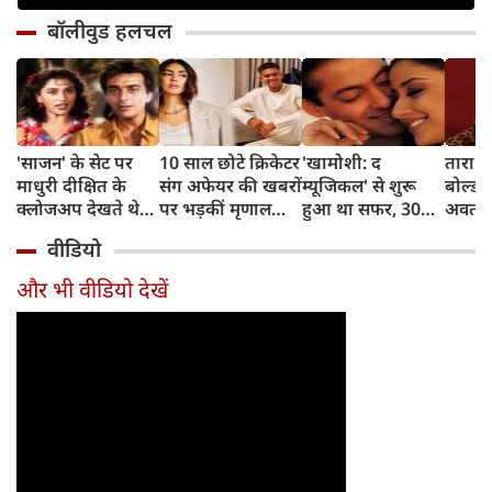
बॉलीवुड हलचल
'साजन' के सेट पर
10 साल छोटे क्रिकेटर
'खामोशी: द
तारा स
माधुरी दीक्षित के
संग अफेयर की खबरों
म्यूजिकल' से शुरू
बोल्ड 
क्लोजअप देखते थे
पर भड़कीं मृणाल
हुआ था सफर, 30
अवतार, 
संजय दत्त, डायरेक्टर
ठाकुर, बोलीं- भाई
साल बाद भी कायम
ड्रेस म
वीडियो
ने सुनाया किस्सा
थोड़ा रिलैक्स करो...
है संजय लीला भंसाली
पोज, इ
का जादू
बवाल
और भी वीडियो देखें