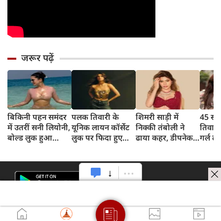
जरूर पढ़ें
बिकिनी पहन समंदर
पलक तिवारी के
शिमरी साड़ी में
45 साल
में उतरीं सनी लियोनी,
यूनिक लायन कॉर्सेट
निक्की तंबोली ने
तिवार
बोल्ड लुक हुआ
लुक पर फिदा हुए
ढाया कहर, डीपनेक
गर्ल ल
वायरल
फैंस, देखिए एक्ट्रेस
ब्लाउज पहन लगाया
अंदाज 
का बोल्ड अंदाज
बोल्डनेस का तड़का
का दि