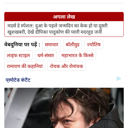
अगला लेख
मदर्स डे स्पेशल: दुआ के पहले जन्मदिन का केक हो या दूसरी
खुशखबरी, देखें दीपिका पादुकोण की प्यारी मदरहुड जर्नी
वेबदुनिया पर पढ़ें :
समाचार
बॉलीवुड
ज्योतिष
लाइफ स्‍टाइल
धर्म-संसार
महाभारत के किस्से
रामायण की कहानियां
रोचक और रोमांचक