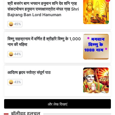
बॉलीवुड हलचल