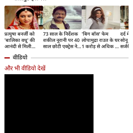
प्रत्युषा बनर्जी को
73 साल के निर्देशक
'बिग बॉस' फेम
दर्द में
'बालिका वधू' की
शकील नूरानी पर 40
लोपामुद्रा राउत के घर
सोनू न
आनंदी से मिली
साल छोटी एक्ट्रेस ने
1 करोड़ से अधिक की
सर्जरी
शोहरत, दर्दनाक अंत
लगाया दुष्कर्म और
चोरी, बिहार से पकड़ा
मोहम्म
वीडियो
ने सबको झकझोर
ब्लैकमेलिंग का
गया शातिर आरोपी
क्लास
दिया
आरोप, पुलिस ने
और भी वीडियो देखें
किया गिरफ्तार