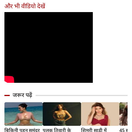
और भी वीडियो देखें
जरूर पढ़ें
बिकिनी पहन समंदर
पलक तिवारी के
शिमरी साड़ी में
45 साल