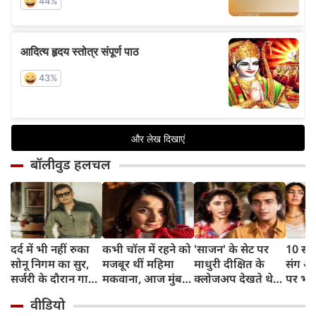
बॉलीवुड हलचल
दर्द में भी नहीं रुका
कभी चॉल में रहने को
'साजन' के सेट पर
10 साल
सोनू निगम का सुर,
मजबूर थीं महिमा
माधुरी दीक्षित के
संग अ
सर्जरी के दौरान गाया
मकवाना, आज मुंबई
क्लोजअप देखते थे
पर भड़
मोहम्मद रफी का
में हैं 2 आलीशान घर
संजय दत्त, डायरेक्टर
ठाकुर,
वीडियो
क्लासिक गाना
और करोड़ों की दौलत
ने सुनाया किस्सा
थोड़ा र