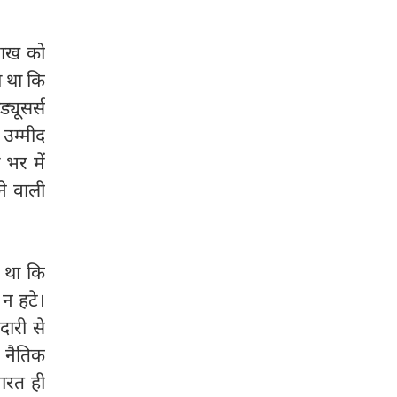
 राख को
ा था कि
्यूसर्स
 उम्मीद
 भर में
ने वाली
ा था कि
 न हटे।
ारी से
 नैतिक
भारत ही