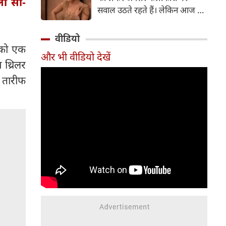
ला सी-
सर्जरी की है।
सवाल उठते रहते हैं। लेकिन आज के
दौर में सिनेमा जगत के कई बड़े सितारे
बिना किसी झिझक के अपनी शर्तों पर
वीडियो
जिंदगी जी रहे हैं। सलमान खान, तबू
़ को एक
और भी वीडियो देखें
और सुष्मिता सेन जैसी हस्तियों के
 थ्रिलर
बाद अब 'गदर' फेम अभिनेत्री अमीषा
ब तारीफ
पटेल ने भी अपने सिंगल स्टेटस पर
ऐसी बात कही है, जो सोशल मीडिया
पर चर्चा का विषय बन गई है।