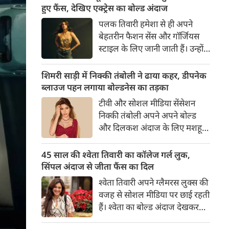
का बेसब्री से इंतजार करते हैं। इस बार
हुए फैंस, देखिए एक्ट्रेस का बोल्ड अंदाज
सनी लियोनी ने मालदीव वेकेशन से
पलक तिवारी हमेशा से ही अपने
अपनी कुछ बोल्ड तस्वीरें शेयर की है।
बेहतरीन फैशन सेंस और गॉर्जियस
स्टाइल के लिए जानी जाती हैं। उन्होंने
अपनी दिलकश अदाओं से एक बार
फिर फैंस का दिल जीत लिया है।
शिमरी साड़ी में निक्की तंबोली ने ढाया कहर, डीपनेक
पलक ने एक बेहद यूनीक और
ब्लाउज पहन लगाया बोल्डनेस का तड़का
स्टाइलिश गोल्डन कॉर्सेट टॉप में
टीवी और सोशल मीडिया सेंसेशन
अपनी कुछ तस्वीरें शेयर की है।
निक्की तंबोली अपने अपने बोल्ड
और दिलकश अंदाज के लिए मशहूर
हैं। वह अपनी सिजलिंग अदाओं से
इंटरनेट पर तहलका मचाती रहती हैं।
45 साल की श्वेता तिवारी का कॉलेज गर्ल लुक,
इस बार निक्की ने मरून कलर की
सिंपल अंदाज से जीता फैंस का दिल
साड़ी में अपनी कुछ सुपर सिजलिंग
श्वेता तिवारी अपने ग्लैमरस लुक्स की
तस्वीरें शेयर की है। खूबसूरत शिमरी
वजह से सोशल मीडिया पर छाई रहती
साड़ी में निक्की की अदाएं देखने
हैं। श्वेता का बोल्ड अंदाज देखकर
लायक है।
अंदाजा लगाना मुश्किल है कि वह दो