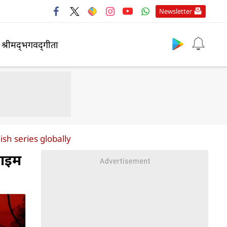
Newsletter
श्रीमद्‍भगवद्‍गीता
sh series globally
राइम