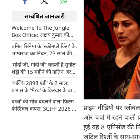
सम्बंधित जानकारी
Welcome To The Jungle
Box Office: अक्षय कुमार की
फिल्म ने 'भूत बंगला' को पहले दिन
तमिल सिनेमा के 'स्क्रीनप्ले किंग' के.
के कलेक्शन में छोड़ा पीछे
भाग्यराज का निधन, 73 साल की
उम्र में ली अंतिम सांस
'मोदी जी, मोदी जी' कहती है सुनील
शेट्टी की 15 महीने की नातिन, हर
सुबह तस्वीर को खिलाती है लड्डू
'कल्कि 2898 एडी' के 2 साल:
प्रभास के 'भैरव' के किरदार के बारे
में 5 अनसुनी बातें
बच्चों की सोच बदलने वाला फिल्म
प्राइम वीडियो पर ग्लोबल
फेस्टिवल वापस! SCIFF 2026 के
लिए एंट्री शुरू, भारत के 905 स्कूल
और चर्चा में रहने वाली
बनेंगे सिनेमा हॉल
हुई यह 8 एपिसोड की फि
जटिल रिश्तों के साथ-सा