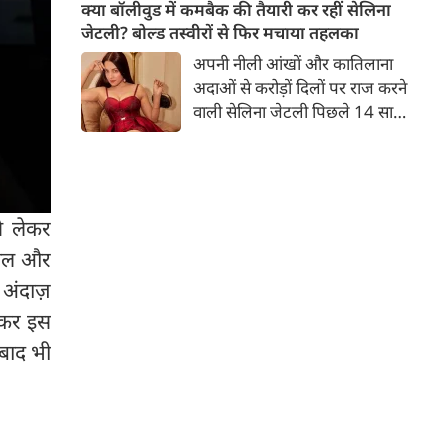
बच्चों की मां हैं। 45 साल की श्वेता
क्या बॉलीवुड में कमबैक की तैयारी कर रहीं सेलिना
तिवारी की तस्वीरों पर फैंस जमकर
जेटली? बोल्ड तस्वीरों से फिर मचाया तहलका
प्यार लुटाते हैं। इस बार श्वेता तिवारी
अपनी नीली आंखों और कातिलाना
ने वेकेशन से अपनी कुछ तस्वीरें शेयर
अदाओं से करोड़ों दिलों पर राज करने
की है।
वाली सेलिना जेटली पिछले 14 साल
से अभिनय की दुनिया से दूर हैं। उन्हें
आखिरी बार साल 2011 में आई
फिल्म 'थैंक यू' में देखा गया था।
इसके बाद वह 2012 में 'विल यू मैरी'
े लेकर
में कैमियो रोल में नजर आई थीं।
 रोल और
अंदाज़
िलकर इस
 बाद भी