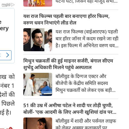
घटना घटी, जिसने वहां मौजूद सभी
लोगों की सांसें रोक दीं। रेड कार्पेट पर
पैपराजी को पोज दे रहीं बॉलीवुड की
यश राज फिल्म्स पहली बार बनाएगा हॉरर फिल्म,
अभिनेत्री रवीना टंडन पर फिल्म का
वरुण धवन निभाएंगे लीड रोल
चार पैरों वाला मुख्य कलाकार (डॉग
यश राज फिल्म्स (वाईआरएफ) पहली
स्टार) अचानक बेकाबू होकर झपट
बार हॉरर जॉनर में कदम रखने जा रही
पड़ा।
है। इस फिल्म में अभिनेता वरुण धवन
मुख्य भूमिका निभाएंगे, जबकि
निर्देशन और पटकथा की जिम्मेदारी
मिथुन चक्रवर्ती की हुई माइनर सर्जरी, बंगाल सीएम
'रॉकेट बॉयज़' से चर्चित अभय पन्नू
शुभेंदु अधिकारी मिलने पहुंचे अस्पताल
संभालेंगे। फिल्म की शूटिंग इस वर्ष के
राख को
बॉलीवुड के दिग्गज एक्टर और
अंत में शुरू होने की योजना है और
बीजेपी के केंद्रीय समिति सदस्य
 नंबर 1
इसे वर्ष 2027 में दुनियाभर के
मिथुन चक्रवर्ती को लेकर एक बड़ी
सिनेमाघरों में रिलीज़ किया जाएगा।
ेशों की
खबर सामने आई है। स्वास्थ्य संबंधी
ख पिछले
समस्याओं के चलते उन्हें कोलकाता
51 की उम्र में अमीषा पटेल ने शादी पर तोड़ी चुप्पी,
के एक निजी अस्पताल में भर्ती
गई है।
बोलीं- 'एक आदमी के लिए अपनी खुशियां दांव पर
कराया गया है, जहां डॉक्टरों की टीम
नहीं लगा सकती'
बॉलीवुड में शादी और पर्सनल लाइफ
ने उनके दाहिने हाथ की एक माइनर
को लेकर अक्सर कलाकारों पर