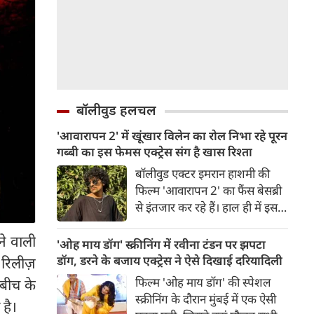
बॉलीवुड हलचल
'आवारापन 2' में खूंखार विलेन का रोल निभा रहे पूरन
गब्बी का इस फेमस एक्ट्रेस संग है खास रिश्ता
बॉलीवुड एक्टर इमरान हाशमी की
फिल्म 'आवारापन 2' का फैंस बेसब्री
से इंतजार कर रहे हैं। हाल ही में इस
फिल्म का ट्रेलर रिलीज हुआ है, जिसे
ने वाली
दर्शकों का जबरदस्त रिस्पॉन्स मिला।
'ओह माय डॉग' स्क्रीनिंग में रवीना टंडन पर झपटा
ट्रेलर में जितना इमरान हाशमी छाए
डॉग, डरने के बजाय एक्ट्रेस ने ऐसे दिखाई दरियादिली
 रिलीज़
रहे उतना ही फिल्म के विलेन को भी
फिल्म 'ओह माय डॉग' की स्पेशल
 बीच के
स्पेस मिला है।
स्क्रीनिंग के दौरान मुंबई में एक ऐसी
 है।