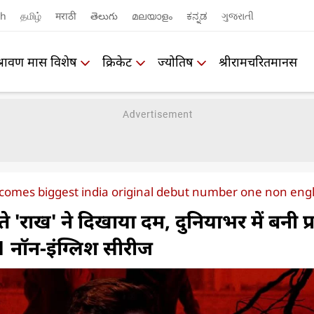
sh
தமிழ்
मराठी
తెలుగు
മലയാളം
ಕನ್ನಡ
ગુજરાતી
श्रावण मास विशेष
क्रिकेट
ज्योतिष
श्रीरामचरितमानस
comes biggest india original debut number one non engli
ते 'राख' ने दिखाया दम, दुनियाभर में बनी प्
1 नॉन-इंग्लिश सीरीज