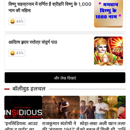
बॉलीवुड हलचल
'इनसिडियस: आउट
राजकुमार संतोषी ने
सोहा-सबा अली खान
तलाक 
ऑफ द फर्दर' का
की 'बंटवारा 1947' में
को स्कूल में मिली थी
'पब्लिस