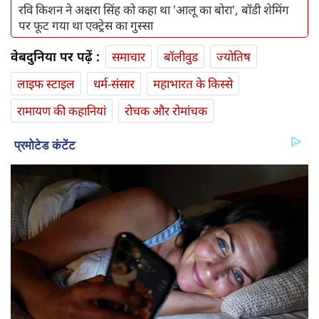
रवि किशन ने अक्षरा सिंह को कहा था 'आलू का बोरा', बॉडी शेमिंग
पर फूट गया था एक्ट्रेस का गुस्सा
वेबदुनिया पर पढ़ें :
समाचार
बॉलीवुड
ज्योतिष
लाइफ स्‍टाइल
धर्म-संसार
महाभारत के किस्से
रामायण की कहानियां
रोचक और रोमांचक