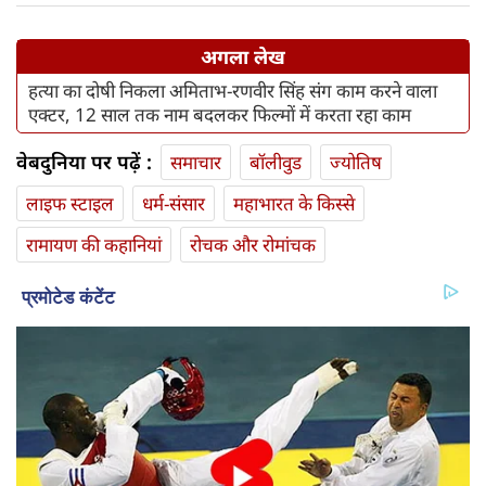
अगला लेख
हत्या का दोषी निकला अमिताभ-रणवीर सिंह संग काम करने वाला
एक्टर, 12 साल तक नाम बदलकर फिल्मों में करता रहा काम
वेबदुनिया पर पढ़ें :
समाचार
बॉलीवुड
ज्योतिष
लाइफ स्‍टाइल
धर्म-संसार
महाभारत के किस्से
रामायण की कहानियां
रोचक और रोमांचक