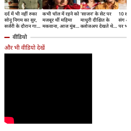
दर्द में भी नहीं रुका
कभी चॉल में रहने को
'साजन' के सेट पर
10 साल
सोनू निगम का सुर,
मजबूर थीं महिमा
माधुरी दीक्षित के
संग अ
सर्जरी के दौरान गाया
मकवाना, आज मुंबई
क्लोजअप देखते थे
पर भड़
मोहम्मद रफी का
में हैं 2 आलीशान घर
संजय दत्त, डायरेक्टर
ठाकुर,
वीडियो
क्लासिक गाना
और करोड़ों की दौलत
ने सुनाया किस्सा
थोड़ा र
और भी वीडियो देखें