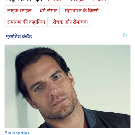
लाइफ स्‍टाइल
धर्म-संसार
महाभारत के किस्से
रामायण की कहानियां
रोचक और रोमांचक