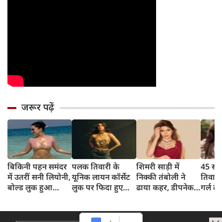
जरूर पढ़ें
बिकिनी पहन समंदर
पलक तिवारी के
शिमरी साड़ी में
45 साल
में उतरीं सनी लियोनी,
यूनिक लायन कॉर्सेट
निक्की तंबोली ने
तिवार
बोल्ड लुक हुआ
लुक पर फिदा हुए
ढाया कहर, डीपनेक
गर्ल ल
वायरल
फैंस, देखिए एक्ट्रेस
ब्लाउज पहन लगाया
अंदाज 
का बोल्ड अंदाज
बोल्डनेस का तड़का
का दि