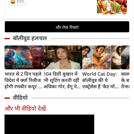
बॉलीवुड हलचल
भारत से 2 दिन पहले
104 डिग्री बुखार में
World Cat Day:
सलमान
विदेश में क्यों रिलीज
भी शूटिंग करती रहीं
बॉलीवुड की ये
के बाहर
होगी रणबीर कपूर की
अविका गोर, डेंगू ने
एक्ट्रेसेस हैं 'कैट मॉम',
तैनात 
'रामायणम्'? नमित
बिगाड़ी तबीयत,
बिल्लियों पर लुटाती हैं
की मौ
वीडियो
मल्होत्रा ने बताया
अस्पताल में भर्ती
प्यार
बिगड़
रिलीज प्लान
और भी वीडियो देखें