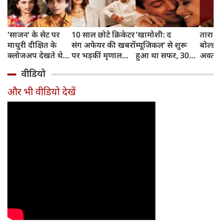
'साजन' के सेट पर
10 साल छोटे क्रिकेटर
'खामोशी: द
तारा स
माधुरी दीक्षित के
संग अफेयर की खबरों
म्यूजिकल' से शुरू
बोल्ड 
क्लोजअप देखते थे
पर भड़कीं मृणाल
हुआ था सफर, 30
अवतार, 
संजय दत्त, डायरेक्टर
ठाकुर, बोलीं- भाई
साल बाद भी कायम
ड्रेस म
वीडियो
ने सुनाया किस्सा
थोड़ा रिलैक्स करो...
है संजय लीला भंसाली
पोज, इ
का जादू
बवाल
और भी वीडियो देखें