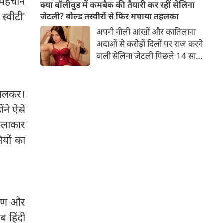
ग पहचान
बच्चों की मां हैं। 45 साल की श्वेता
क्या बॉलीवुड में कमबैक की तैयारी कर रहीं सेलिना
तिवारी की तस्वीरों पर फैंस जमकर
स्वीटी'
जेटली? बोल्ड तस्वीरों से फिर मचाया तहलका
प्यार लुटाते हैं। इस बार श्वेता तिवारी
अपनी नीली आंखों और कातिलाना
ने वेकेशन से अपनी कुछ तस्वीरें शेयर
अदाओं से करोड़ों दिलों पर राज करने
की है।
वाली सेलिना जेटली पिछले 14 साल
से अभिनय की दुनिया से दूर हैं। उन्हें
आखिरी बार साल 2011 में आई
फिल्म 'थैंक यू' में देखा गया था।
ढालकर।
इसके बाद वह 2012 में 'विल यू मैरी'
ंने ऐसे
में कैमियो रोल में नजर आई थीं।
कलाकार
ियों का
ोषण और
ब हिंदी