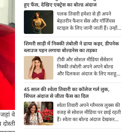
का बेसब्री से इंतजार करते हैं। इस बार
हुए फैंस, देखिए एक्ट्रेस का बोल्ड अंदाज
सनी लियोनी ने मालदीव वेकेशन से
पलक तिवारी हमेशा से ही अपने
अपनी कुछ बोल्ड तस्वीरें शेयर की है।
बेहतरीन फैशन सेंस और गॉर्जियस
स्टाइल के लिए जानी जाती हैं। उन्होंने
अपनी दिलकश अदाओं से एक बार
फिर फैंस का दिल जीत लिया है।
शिमरी साड़ी में निक्की तंबोली ने ढाया कहर, डीपनेक
पलक ने एक बेहद यूनीक और
ब्लाउज पहन लगाया बोल्डनेस का तड़का
स्टाइलिश गोल्डन कॉर्सेट टॉप में
टीवी और सोशल मीडिया सेंसेशन
अपनी कुछ तस्वीरें शेयर की है।
निक्की तंबोली अपने अपने बोल्ड
और दिलकश अंदाज के लिए मशहूर
हैं। वह अपनी सिजलिंग अदाओं से
इंटरनेट पर तहलका मचाती रहती हैं।
45 साल की श्वेता तिवारी का कॉलेज गर्ल लुक,
इस बार निक्की ने मरून कलर की
सिंपल अंदाज से जीता फैंस का दिल
साड़ी में अपनी कुछ सुपर सिजलिंग
श्वेता तिवारी अपने ग्लैमरस लुक्स की
तस्वीरें शेयर की है। खूबसूरत शिमरी
वजह से सोशल मीडिया पर छाई रहती
जहां वे
साड़ी में निक्की की अदाएं देखने
हैं। श्वेता का बोल्ड अंदाज देखकर
 दोस्ती
लायक है।
अंदाजा लगाना मुश्किल है कि वह दो