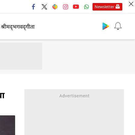
Newsletter
श्रीमद्‍भगवद्‍गीता
या