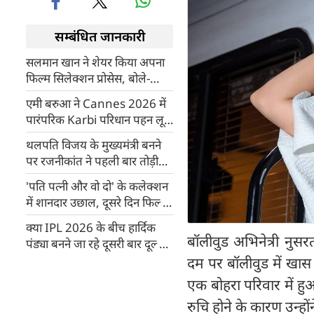
सम्बंधित जानकारी
सलमान खान ने शेयर किया अपना
फिल्म सिलेक्शन प्रोसेस, बोले-
स्क्रिप्ट पढ़ता नहीं, सिर्फ सुनता हूं
एमी बरुआ ने Cannes 2026 में
पारंपरिक Karbi परिधान पहन लूटी
महफिल
थलपति विजय के मुख्यमंत्री बनने
पर रजनीकांत ने पहली बार तोड़ी
चुप्पी, स्टालिन से मुलाकात पर दी
'पति पत्नी और वो दो' के कलेक्‍शन
सफाई
में शानदार उछाल, दूसरे दिन फिल्म
ने किया इतना कलेक्शन
क्या IPL 2026 के बीच हार्दिक
बॉलीवुड अभिनेत्री नु
पंड्या बनने जा रहे दूसरी बार दूल्हा?
माहिका शर्मा संग शादी की हो रही
दम पर बॉलीवुड में खास
चर्चा
एक बोहरा परिवार में हुआ
रुचि होने के कारण उन्ह