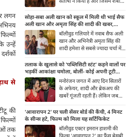
संतोषी ने किया है और जिसमें शबाना
सबसे अंधेरे अध्याय की झलक देता
आज़मी, सनी देओल और प्रीति जी
है।
और लगन
जिंटा मुख्य भूमिकाओं में हैं, 14
सोहा-सबा अली खान को स्कूल में मिली थी भाई सैफ
अगस्त 2026 को दुनियाभर के
अली खान और अमृता सिंह की शादी की खबर,
 अभिनय
सिनेमाघरों में रिलीज़ होगी। हाल ही में
बताया चौंकाने वाला किस्सा
बॉलीवुड गलियारे में नवाब सैफ अली
फिल्मों
रिलीज हुए फिल्म के ट्रेलर ने भारत के
खान और अभिनेत्री अमृता सिंह की
 उन्हें
बंटवारे के दर्दनाक इतिहास की दमदार
शादी हमेशा से सबसे ज्यादा चर्चा में
झलक दिखाकर दर्शकों के बीच
दर्शकों
रहने वाले विषयों में से एक रही है।
फिल्म को लेकर उत्साह और भी बढ़ा
साल 1991 में हुई इस शादी को
तलाक के खुलासे को 'पब्लिसिटी स्टंट' कहने वालों पर
दिया है।
लेकर आज भी कई ऐसे राज़ हैं,
भड़कीं आकांक्षा चमोला, बोलीं- कोई अपनी टूटी
जिनसे पर्दा उठना बाकी है। हाल ही में
शादी का तमाशा नहीं बनाता
मनोरंजन जगत में आए दिन सितारों
हाथ से
सैफ अली खान की बहनों—अभिनेत्री
के अफेयर, शादी और ब्रेकअप की
सोहा अली खान और सबा अली खान
खबरें गूंजती रहती हैं। लेकिन जब
ने इस शादी से जुड़ा एक बेहद
छोटे पर्दे के किसी बेहद पसंदीदा और
दिलचस्प और चौंकाने वाला किस्सा
टीटू की
पॉपुलर कपल्स के अलग होने की
'आवारापन 2' पर चली सेंसर बोर्ड की कैंची, 4 मिनट
साझा किया है।
खबर आती है, तो फैंस का दिल टूट
के सीन्स हटे, फिल्म को मिला यह सर्टिफिकेट
फिल्मों
जाता है। टीवी इंडस्ट्री के मशहूर और
बॉलीवुड एक्टर इमरान हाशमी की
ाओं तक
टैलेंटेड एक्टर गौरव खन्ना और उनकी
फिल्म 'आवारापन 2' का फैंस बेसब्री