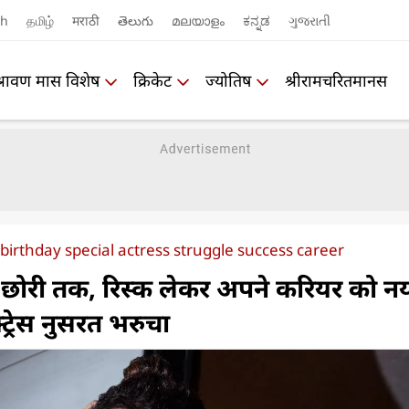
sh
தமிழ்
मराठी
తెలుగు
മലയാളം
ಕನ್ನಡ
ગુજરાતી
श्रावण मास विशेष
क्रिकेट
ज्योतिष
श्रीरामचरितमानस
irthday special actress struggle success career
ोरी तक, रिस्क लेकर अपने करियर को न
्ट्रेस नुसरत भरुचा