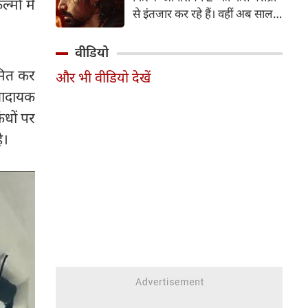
मों में
पत्नी व एक्ट्रेस आकांक्षा चमोला इन
से इंतजार कर रहे हैं। वहीं अब साल
दिनों अपने रिश्ते को लेकर जबरदस्त
2007 में आई कल्ट-क्लासिक थ्रिलर
चर्चा में हैं।
'आवारापन' के बहुप्रतीक्षित सीक्वल
वीडियो
'आवारापन 2' को सेंट्रल बोर्ड ऑफ
ीमित कर
और भी वीडियो देखें
फिल्म सर्टिफिकेशन (CBFC) से हरी
णादायक
झंडी मिल गई है।
ंधों पर
ै।