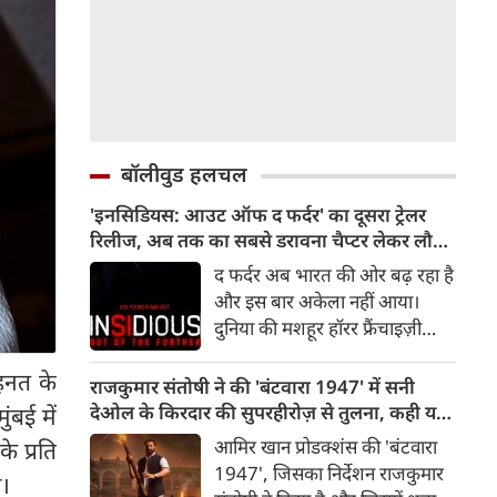
बॉलीवुड हलचल
'इनसिडियस: आउट ऑफ द फर्दर' का दूसरा ट्रेलर
रिलीज, अब तक का सबसे डरावना चैप्टर लेकर लौट
रही हॉरर फ्रैंचाइजी
द फर्दर अब भारत की ओर बढ़ रहा है
और इस बार अकेला नहीं आया।
दुनिया की मशहूर हॉरर फ्रैंचाइज़ी
इनसिडियस का दूसरा ट्रेलर रिलीज़ हो
हनत के
चुका है, जो दर्शकों को इस डरावनी
राजकुमार संतोषी ने की 'बंटवारा 1947' में सनी
दुनिया में और गहराई तक ले जाता है।
देओल के किरदार की सुपरहीरोज़ से तुलना, कही यह
बई में
रोंगटे खड़े कर देने वाले नए दृश्यों से
बात
आमिर खान प्रोडक्शंस की 'बंटवारा
े प्रति
भरपूर यह ट्रेलर इनसिडियस सीरीज़
1947', जिसका निर्देशन राजकुमार
ा।
के अब तक के सबसे डरावने और