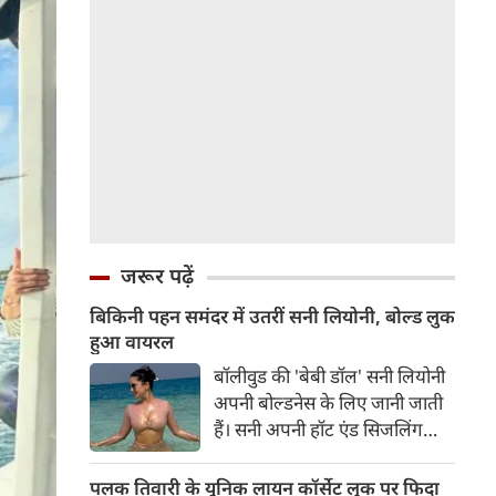
जरूर पढ़ें
बिकिनी पहन समंदर में उतरीं सनी लियोनी, बोल्ड लुक
हुआ वायरल
बॉलीवुड की 'बेबी डॉल' सनी लियोनी
अपनी बोल्डनेस के लिए जानी जाती
हैं। सनी अपनी हॉट एंड सिजलिंग
तस्वीरों से इंरनेट पर तहलका मचाती
रहती हैं। फैंस सनी लियोनी की तस्वीरों
पलक तिवारी के यूनिक लायन कॉर्सेट लुक पर फिदा