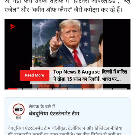
आ गई। फैंस उनकी तारीफ में "हॉटनेस ओवरलोडेड", "ब्लू
एंजेल" और "क्वीन ऑफ ग्लैमर" जैसे कमेंट्स कर रहे हैं।
Top News 8 August: दिल्ली में बारिश
Read More
ने तोड़ा 15 साल का रिकॉर्ड, भारत पर
100% टैरिफ का खतरा; Gen Z पर कंगना
का यू-टर्न
लेखक के बारे में
वेबदुनिया एंटरटेनमेंट टीम
वेबदुनिया एंटरटेनमेंट टीम बॉलीवुड, टेलीविजन और डिजिटल मीडिया
की ताजातरीन खबरों पर नज़र रखती है। यह टीम सिनेमा से जुड़ी हर