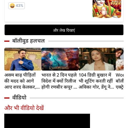
बॉलीवुड हलचल
असम बाढ़ पीड़ितों
भारत से 2 दिन पहले
104 डिग्री बुखार में
World
की मदद को आगे
विदेश में क्यों रिलीज
भी शूटिंग करती रहीं
बॉलीवु
आए शरद केलकर,
होगी रणबीर कपूर की
अविका गोर, डेंगू ने
एक्ट्रेस
आर्थिक सहायता के
'रामायणम्'? नमित
बिगाड़ी तबीयत,
बिल्लिय
वीडियो
साथ की भावुक
मल्होत्रा ने बताया
अस्पताल में भर्ती
प्यार
अपील
रिलीज प्लान
और भी वीडियो देखें