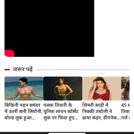
जरूर पढ़ें
बिकिनी पहन समंदर
पलक तिवारी के
शिमरी साड़ी में
45 साल
में उतरीं सनी लियोनी,
यूनिक लायन कॉर्सेट
निक्की तंबोली ने
तिवार
बोल्ड लुक हुआ
लुक पर फिदा हुए
ढाया कहर, डीपनेक
गर्ल ल
वायरल
फैंस, देखिए एक्ट्रेस
ब्लाउज पहन लगाया
अंदाज 
का बोल्ड अंदाज
बोल्डनेस का तड़का
का दि