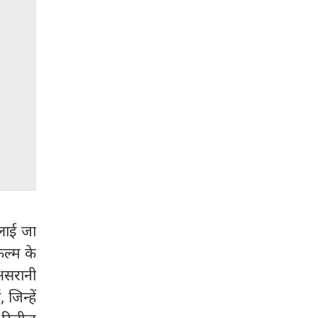
लाई जा
िल्म के
 असरानी
जिन्हें