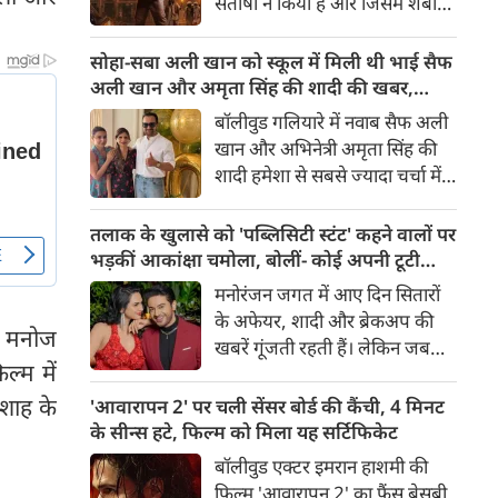
संतोषी ने किया है और जिसमें शबाना
सबसे अंधेरे अध्याय की झलक देता
आज़मी, सनी देओल और प्रीति जी
है।
जिंटा मुख्य भूमिकाओं में हैं, 14
सोहा-सबा अली खान को स्कूल में मिली थी भाई सैफ
अगस्त 2026 को दुनियाभर के
अली खान और अमृता सिंह की शादी की खबर,
सिनेमाघरों में रिलीज़ होगी। हाल ही में
बताया चौंकाने वाला किस्सा
बॉलीवुड गलियारे में नवाब सैफ अली
रिलीज हुए फिल्म के ट्रेलर ने भारत के
खान और अभिनेत्री अमृता सिंह की
बंटवारे के दर्दनाक इतिहास की दमदार
शादी हमेशा से सबसे ज्यादा चर्चा में
झलक दिखाकर दर्शकों के बीच
रहने वाले विषयों में से एक रही है।
फिल्म को लेकर उत्साह और भी बढ़ा
साल 1991 में हुई इस शादी को
तलाक के खुलासे को 'पब्लिसिटी स्टंट' कहने वालों पर
दिया है।
लेकर आज भी कई ऐसे राज़ हैं,
भड़कीं आकांक्षा चमोला, बोलीं- कोई अपनी टूटी
जिनसे पर्दा उठना बाकी है। हाल ही में
शादी का तमाशा नहीं बनाता
मनोरंजन जगत में आए दिन सितारों
सैफ अली खान की बहनों—अभिनेत्री
के अफेयर, शादी और ब्रेकअप की
सोहा अली खान और सबा अली खान
से मनोज
खबरें गूंजती रहती हैं। लेकिन जब
ने इस शादी से जुड़ा एक बेहद
्म में
छोटे पर्दे के किसी बेहद पसंदीदा और
दिलचस्प और चौंकाने वाला किस्सा
पॉपुलर कपल्स के अलग होने की
 शाह के
'आवारापन 2' पर चली सेंसर बोर्ड की कैंची, 4 मिनट
साझा किया है।
खबर आती है, तो फैंस का दिल टूट
के सीन्स हटे, फिल्म को मिला यह सर्टिफिकेट
जाता है। टीवी इंडस्ट्री के मशहूर और
बॉलीवुड एक्टर इमरान हाशमी की
टैलेंटेड एक्टर गौरव खन्ना और उनकी
फिल्म 'आवारापन 2' का फैंस बेसब्री