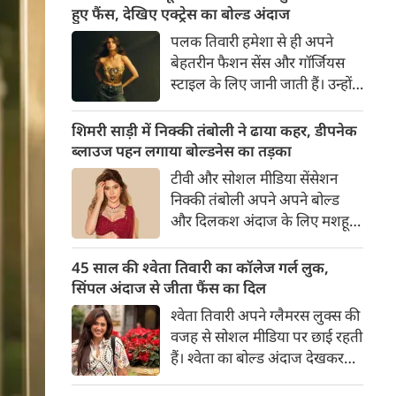
का बेसब्री से इंतजार करते हैं। इस बार
हुए फैंस, देखिए एक्ट्रेस का बोल्ड अंदाज
सनी लियोनी ने मालदीव वेकेशन से
पलक तिवारी हमेशा से ही अपने
अपनी कुछ बोल्ड तस्वीरें शेयर की है।
बेहतरीन फैशन सेंस और गॉर्जियस
स्टाइल के लिए जानी जाती हैं। उन्होंने
अपनी दिलकश अदाओं से एक बार
फिर फैंस का दिल जीत लिया है।
शिमरी साड़ी में निक्की तंबोली ने ढाया कहर, डीपनेक
पलक ने एक बेहद यूनीक और
ब्लाउज पहन लगाया बोल्डनेस का तड़का
स्टाइलिश गोल्डन कॉर्सेट टॉप में
टीवी और सोशल मीडिया सेंसेशन
अपनी कुछ तस्वीरें शेयर की है।
निक्की तंबोली अपने अपने बोल्ड
और दिलकश अंदाज के लिए मशहूर
हैं। वह अपनी सिजलिंग अदाओं से
इंटरनेट पर तहलका मचाती रहती हैं।
45 साल की श्वेता तिवारी का कॉलेज गर्ल लुक,
इस बार निक्की ने मरून कलर की
सिंपल अंदाज से जीता फैंस का दिल
साड़ी में अपनी कुछ सुपर सिजलिंग
श्वेता तिवारी अपने ग्लैमरस लुक्स की
तस्वीरें शेयर की है। खूबसूरत शिमरी
वजह से सोशल मीडिया पर छाई रहती
साड़ी में निक्की की अदाएं देखने
हैं। श्वेता का बोल्ड अंदाज देखकर
लायक है।
अंदाजा लगाना मुश्किल है कि वह दो