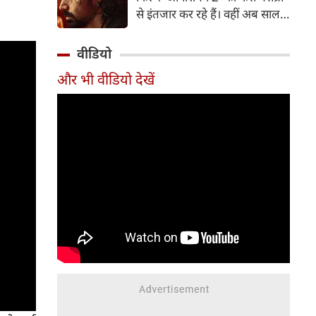
पत्नी व एक्ट्रेस आकांक्षा चमोला इन
से इंतजार कर रहे हैं। वहीं अब साल
दिनों अपने रिश्ते को लेकर जबरदस्त
2007 में आई कल्ट-क्लासिक थ्रिलर
चर्चा में हैं।
'आवारापन' के बहुप्रतीक्षित सीक्वल
वीडियो
'आवारापन 2' को सेंट्रल बोर्ड ऑफ
और भी वीडियो देखें
फिल्म सर्टिफिकेशन (CBFC) से हरी
झंडी मिल गई है।