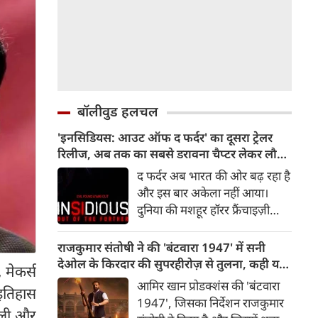
बॉलीवुड हलचल
'इनसिडियस: आउट ऑफ द फर्दर' का दूसरा ट्रेलर
रिलीज, अब तक का सबसे डरावना चैप्टर लेकर लौट
रही हॉरर फ्रैंचाइजी
द फर्दर अब भारत की ओर बढ़ रहा है
और इस बार अकेला नहीं आया।
दुनिया की मशहूर हॉरर फ्रैंचाइज़ी
इनसिडियस का दूसरा ट्रेलर रिलीज़ हो
चुका है, जो दर्शकों को इस डरावनी
राजकुमार संतोषी ने की 'बंटवारा 1947' में सनी
दुनिया में और गहराई तक ले जाता है।
देओल के किरदार की सुपरहीरोज़ से तुलना, कही यह
 मेकर्स
रोंगटे खड़े कर देने वाले नए दृश्यों से
बात
आमिर खान प्रोडक्शंस की 'बंटवारा
 इतिहास
भरपूर यह ट्रेलर इनसिडियस सीरीज़
1947', जिसका निर्देशन राजकुमार
के अब तक के सबसे डरावने और
ाली और