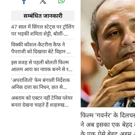
सम्बंधित जानकारी
47 साल में सिंगल स्टेट्स पर ट्रोलिंग
पर भड़कीं शमिता शेट्टी, बोलीं-
आपने शादी करके क्या उखाड़
विक्की कौशल-कैटरीना कैफ ने
लिया?
पैपराजी को दिखाया बेटे विहान का
चेहरा, साथ में रखी यह शर्त
इस वजह से पहली बोलती फिल्म
आलम आरा का नायक बनने से रह
गए थे महबूब खान
'अपराजितो' फेम बंगाली निर्देशक
अनिक दत्ता का निधन, छत से
गिरकर गई जान
अबराम को एक्टर नहीं टेनिस प्लेयर
बनता देखना चाहते हैं शाहरुख
खान! बताई थी यह वजह
फिल्म 'गवर्नर' के दिलचस
ने अब इसका एक बेहद दम
के एक ऐसे बेहद अहम 