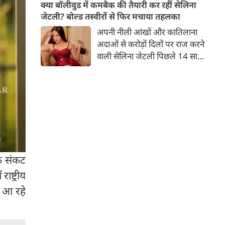
बच्चों की मां हैं। 45 साल की श्वेता
क्या बॉलीवुड में कमबैक की तैयारी कर रहीं सेलिना
तिवारी की तस्वीरों पर फैंस जमकर
जेटली? बोल्ड तस्वीरों से फिर मचाया तहलका
प्यार लुटाते हैं। इस बार श्वेता तिवारी
अपनी नीली आंखों और कातिलाना
ने वेकेशन से अपनी कुछ तस्वीरें शेयर
अदाओं से करोड़ों दिलों पर राज करने
की है।
वाली सेलिना जेटली पिछले 14 साल
से अभिनय की दुनिया से दूर हैं। उन्हें
आखिरी बार साल 2011 में आई
फिल्म 'थैंक यू' में देखा गया था।
इसके बाद वह 2012 में 'विल यू मैरी'
में कैमियो रोल में नजर आई थीं।
िक संकट
ष्ट्रीय
र आ रहे