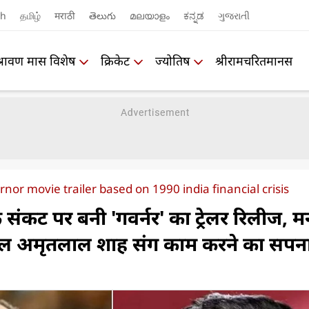
sh
தமிழ்
मराठी
తెలుగు
മലയാളം
ಕನ್ನಡ
ગુજરાતી
श्रावण मास विशेष
क्रिकेट
ज्योतिष
श्रीरामचरितमानस
or movie trailer based on 1990 india financial crisis
संकट पर बनी 'गवर्नर' का ट्रेलर रिलीज, 
पुल अमृतलाल शाह संग काम करने का सपन