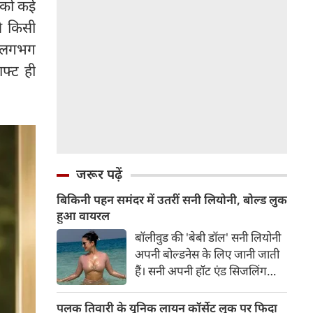
ल को कई
े किसी
ं। लगभग
ाफ्ट ही
जरूर पढ़ें
बिकिनी पहन समंदर में उतरीं सनी लियोनी, बोल्ड लुक
हुआ वायरल
बॉलीवुड की 'बेबी डॉल' सनी लियोनी
अपनी बोल्डनेस के लिए जानी जाती
हैं। सनी अपनी हॉट एंड सिजलिंग
तस्वीरों से इंरनेट पर तहलका मचाती
रहती हैं। फैंस सनी लियोनी की तस्वीरों
पलक तिवारी के यूनिक लायन कॉर्सेट लुक पर फिदा