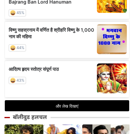
बॉलीवुड हलचल