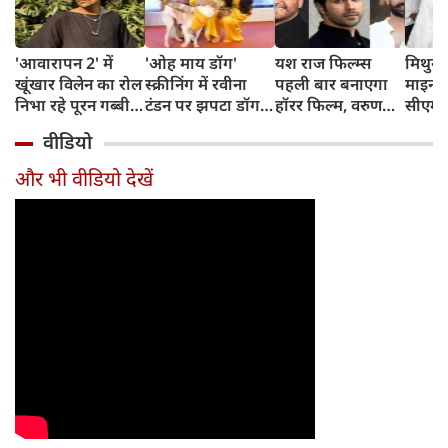
'आवारापन 2' में
'ओह माय डॉग'
यश राज फिल्म्स
मिथुन च
खूंखार विलेन का रोल
स्क्रीनिंग में रवीना
पहली बार बनाएगा
माइनर 
निभा रहे पूरन गब्बी
टंडन पर झपटा डॉग,
हॉरर फिल्म, वरुण
सीएम शु
का इस फेमस एक्ट्रेस
डरने के बजाय एक्ट्रेस
धवन निभाएंगे लीड
अधिका
वीडियो
संग है खास रिश्ता
ने ऐसे दिखाई
रोल
पहुंचे
दरियादिली
और भी वीडियो देखें