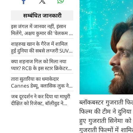
सम्बंधित जानकारी
इस जंगल में जानवर नहीं, इंसान
मिलेंगे, अक्षय कुमार की 'वेलकम टू
द जंगल' का टीजर रिलीज
शाहरुख खान के गैरेज में शामिल
हुई दुनिया की सबसे लग्जरी SUV,
जानिए कीमत और खासियत
क्या शहनाज गिल को मिला नया
प्यार? RCB के इस स्टार क्रिकेटर
संग जुड़ा रहा नाम
तारा सुतारिया का धमाकेदार
Cannes डेब्यू, क्लासिक लुक ने
जीता दिल
जब दूरदर्शन ने कर दिया था माधुरी
ब्लॉकबस्टर गुजराती फिल
दीक्षित को रिजेक्ट, बॉलीवुड ने
बनाया क्वीन
फिल्म की टीम ने दुनिया 
हुए गुजराती सिनेमा क
गुजराती फिल्मों में शाम