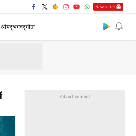
Newsletter
श्रीमद्‍भगवद्‍गीता
ं