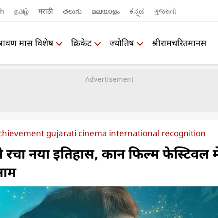
sh
தமிழ்
मराठी
తెలుగు
മലയാളം
ಕನ್ನಡ
ગુજરાતી
श्रावण मास विशेष
क्रिकेट
ज्योतिष
श्रीरामचरितमानस
chievement gujarati cinema international recognition
ने रचा नया इतिहास, कान फिल्म फेस्टिवल मे
नाम