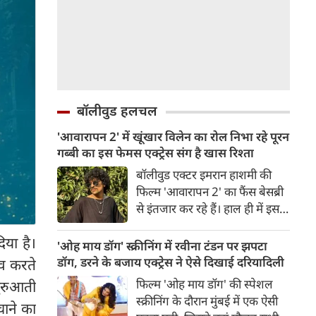
बॉलीवुड हलचल
'आवारापन 2' में खूंखार विलेन का रोल निभा रहे पूरन
गब्बी का इस फेमस एक्ट्रेस संग है खास रिश्ता
बॉलीवुड एक्टर इमरान हाशमी की
फिल्म 'आवारापन 2' का फैंस बेसब्री
से इंतजार कर रहे हैं। हाल ही में इस
फिल्म का ट्रेलर रिलीज हुआ है, जिसे
िया है।
दर्शकों का जबरदस्त रिस्पॉन्स मिला।
'ओह माय डॉग' स्क्रीनिंग में रवीना टंडन पर झपटा
ट्रेलर में जितना इमरान हाशमी छाए
डॉग, डरने के बजाय एक्ट्रेस ने ऐसे दिखाई दरियादिली
्व करते
रहे उतना ही फिल्म के विलेन को भी
फिल्म 'ओह माय डॉग' की स्पेशल
ुरुआती
स्पेस मिला है।
स्क्रीनिंग के दौरान मुंबई में एक ऐसी
चाने का