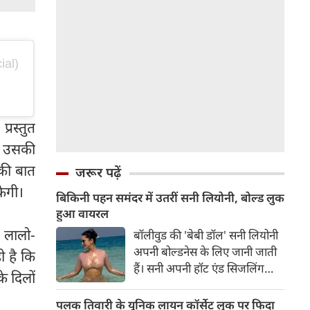
ial)
्रस्तुत
र उसकी
की बात
जरूर पढ़ें
केगी।
बिकिनी पहन समंदर में उतरीं सनी लियोनी, बोल्ड लुक
हुआ वायरल
 लालो-
बॉलीवुड की 'बेबी डॉल' सनी लियोनी
अपनी बोल्डनेस के लिए जानी जाती
ी है कि
हैं। सनी अपनी हॉट एंड सिजलिंग
े दिलों
तस्वीरों से इंरनेट पर तहलका मचाती
रहती हैं। फैंस सनी लियोनी की तस्वीरों
पलक तिवारी के यूनिक लायन कॉर्सेट लुक पर फिदा