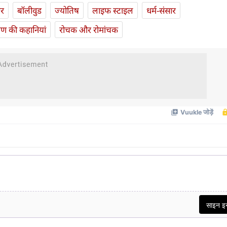
ार
बॉलीवुड
ज्योतिष
लाइफ स्‍टाइल
धर्म-संसार
यण की कहानियां
रोचक और रोमांचक