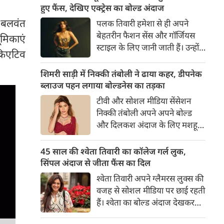
का बेसब्री से इंतजार करते हैं। इस बार
हुए फैंस, देखिए एक्ट्रेस का बोल्ड अंदाज
सनी लियोनी ने मालदीव वेकेशन से
य बलवंत
पलक तिवारी हमेशा से ही अपने
अपनी कुछ बोल्ड तस्वीरें शेयर की है।
बेहतरीन फैशन सेंस और गॉर्जियस
ूमिकाएं
स्टाइल के लिए जानी जाती हैं। उन्होंने
्रिएटिव
अपनी दिलकश अदाओं से एक बार
फिर फैंस का दिल जीत लिया है।
शिमरी साड़ी में निक्की तंबोली ने ढाया कहर, डीपनेक
पलक ने एक बेहद यूनीक और
ब्लाउज पहन लगाया बोल्डनेस का तड़का
स्टाइलिश गोल्डन कॉर्सेट टॉप में
टीवी और सोशल मीडिया सेंसेशन
अपनी कुछ तस्वीरें शेयर की है।
निक्की तंबोली अपने अपने बोल्ड
और दिलकश अंदाज के लिए मशहूर
हैं। वह अपनी सिजलिंग अदाओं से
इंटरनेट पर तहलका मचाती रहती हैं।
45 साल की श्वेता तिवारी का कॉलेज गर्ल लुक,
इस बार निक्की ने मरून कलर की
सिंपल अंदाज से जीता फैंस का दिल
साड़ी में अपनी कुछ सुपर सिजलिंग
श्वेता तिवारी अपने ग्लैमरस लुक्स की
तस्वीरें शेयर की है। खूबसूरत शिमरी
वजह से सोशल मीडिया पर छाई रहती
साड़ी में निक्की की अदाएं देखने
हैं। श्वेता का बोल्ड अंदाज देखकर
लायक है।
अंदाजा लगाना मुश्किल है कि वह दो