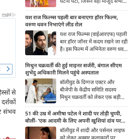
घटना घटी, जिसने वहां मौजूद सभी
लोगों की सांसें रोक दीं। रेड कार्पेट पर
पैपराजी को पोज दे रहीं बॉलीवुड की
यश राज फिल्म्स पहली बार बनाएगा हॉरर फिल्म,
अभिनेत्री रवीना टंडन पर फिल्म का
वरुण धवन निभाएंगे लीड रोल
चार पैरों वाला मुख्य कलाकार (डॉग
यश राज फिल्म्स (वाईआरएफ) पहली
स्टार) अचानक बेकाबू होकर झपट
बार हॉरर जॉनर में कदम रखने जा रही
पड़ा।
है। इस फिल्म में अभिनेता वरुण धवन
मुख्य भूमिका निभाएंगे, जबकि
निर्देशन और पटकथा की जिम्मेदारी
मिथुन चक्रवर्ती की हुई माइनर सर्जरी, बंगाल सीएम
'रॉकेट बॉयज़' से चर्चित अभय पन्नू
शुभेंदु अधिकारी मिलने पहुंचे अस्पताल
संभालेंगे। फिल्म की शूटिंग इस वर्ष के
बॉलीवुड के दिग्गज एक्टर और
अंत में शुरू होने की योजना है और
बीजेपी के केंद्रीय समिति सदस्य
्सों से
इसे वर्ष 2027 में दुनियाभर के
मिथुन चक्रवर्ती को लेकर एक बड़ी
सिनेमाघरों में रिलीज़ किया जाएगा।
दर्शकों
खबर सामने आई है। स्वास्थ्य संबंधी
र संभव
समस्याओं के चलते उन्हें कोलकाता
51 की उम्र में अमीषा पटेल ने शादी पर तोड़ी चुप्पी,
के एक निजी अस्पताल में भर्ती
बोलीं- 'एक आदमी के लिए अपनी खुशियां दांव पर
कराया गया है, जहां डॉक्टरों की टीम
नहीं लगा सकती'
बॉलीवुड में शादी और पर्सनल लाइफ
ने उनके दाहिने हाथ की एक माइनर
को लेकर अक्सर कलाकारों पर