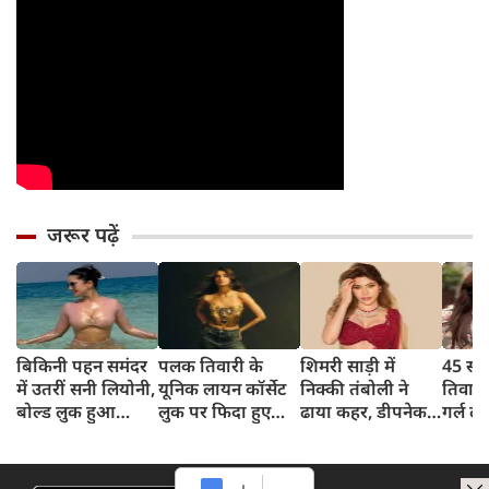
जरूर पढ़ें
बिकिनी पहन समंदर
पलक तिवारी के
शिमरी साड़ी में
45 साल
में उतरीं सनी लियोनी,
यूनिक लायन कॉर्सेट
निक्की तंबोली ने
तिवार
बोल्ड लुक हुआ
लुक पर फिदा हुए
ढाया कहर, डीपनेक
गर्ल ल
वायरल
फैंस, देखिए एक्ट्रेस
ब्लाउज पहन लगाया
अंदाज 
का बोल्ड अंदाज
बोल्डनेस का तड़का
का दि