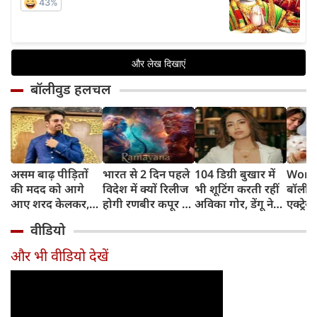
बॉलीवुड हलचल
असम बाढ़ पीड़ितों
भारत से 2 दिन पहले
104 डिग्री बुखार में
World
की मदद को आगे
विदेश में क्यों रिलीज
भी शूटिंग करती रहीं
बॉलीवु
आए शरद केलकर,
होगी रणबीर कपूर की
अविका गोर, डेंगू ने
एक्ट्रेस
आर्थिक सहायता के
'रामायणम्'? नमित
बिगाड़ी तबीयत,
बिल्लिय
वीडियो
साथ की भावुक
मल्होत्रा ने बताया
अस्पताल में भर्ती
प्यार
अपील
रिलीज प्लान
और भी वीडियो देखें